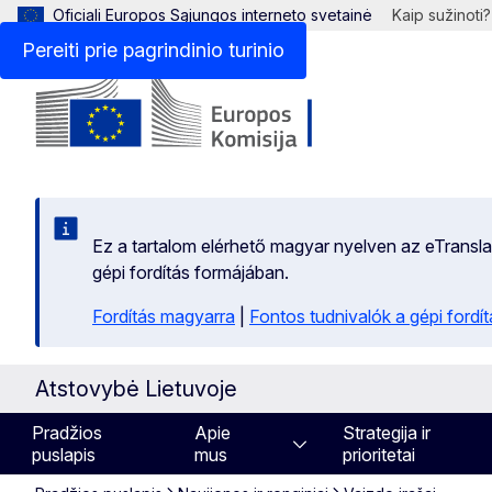
Oficiali Europos Sąjungos interneto svetainė
Kaip sužinoti?
Pereiti prie pagrindinio turinio
Ez a tartalom elérhető magyar nyelven az eTranslati
gépi fordítás formájában.
Fordítás magyarra
|
Fontos tudnivalók a gépi fordít
Atstovybė Lietuvoje
Pradžios
Apie
Strategija ir
puslapis
mus
prioritetai