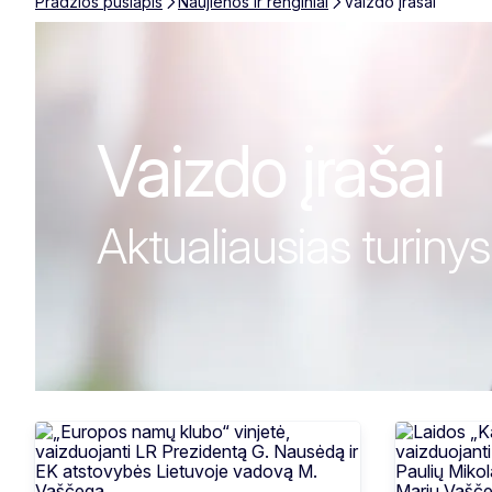
Pradžios puslapis
Naujienos ir renginiai
Vaizdo įrašai
Vaizdo įrašai
Vaizdo įrašai
Aktualiausias turinys