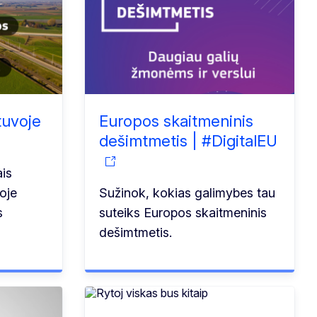
tuvoje
Europos skaitmeninis
dešimtmetis | #DigitalEU
ais
oje
Sužinok, kokias galimybes tau
s
suteiks Europos skaitmeninis
dešimtmetis.