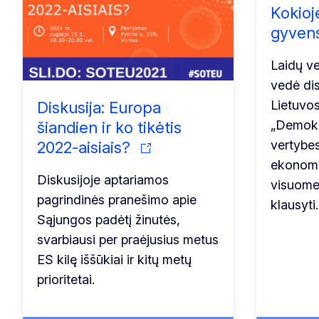
Kokioj
gyvens
Laidų v
vedė dis
Lietuvo
Diskusija: Europa
„Demokra
šiandien ir ko tikėtis
vertybes
2022-aisiais?
ekonomik
Diskusijoje aptariamos
visuome
pagrindinės pranešimo apie
klausyti.
Sąjungos padėtį žinutės,
svarbiausi per praėjusius metus
ES kilę iššūkiai ir kitų metų
prioritetai.