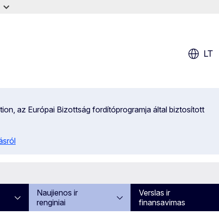
LT
on, az Európai Bizottság fordítóprogramja által biztosított
ásról
Naujienos ir
Verslas ir
renginiai
finansavimas