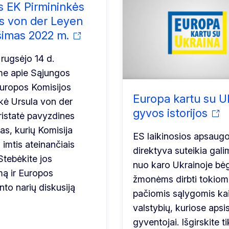
s EK Pirmininkės
s von der Leyen
imas 2022 m.
rugsėjo 14 d.
me apie Sąjungos
Europos Komisijos
Europa kartu su U
kė Ursula von der
gyvos istorijos
ristatė pavyzdines
vas, kurių Komisija
ES laikinosios apsaug
 imtis ateinančiais
direktyva suteikia gal
Stebėkite jos
nuo karo Ukrainoje bė
mą ir Europos
žmonėms dirbti tokiom
to narių diskusiją
pačiomis sąlygomis kai
valstybių, kuriose apsis
gyventojai. Išgirskite t