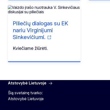
Piliečių dialogas su EK
nariu Virginijumi
Sinkevičiumi.
Kviečiame žiūrėti.
Atstovybė Lietuvoje
Šią svetainę tvarko:
Atstovybė Lietuvoje