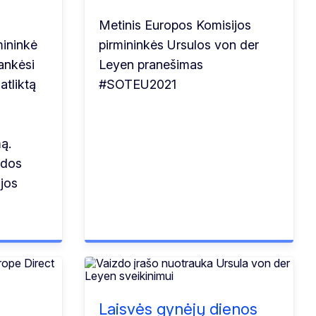
Metinis Europos Komisijos
mininkė
pirmininkės Ursulos von der
ankėsi
Leyen pranešimas
atliktą
#SOTEU2021
ą.
udos
ijos
ą
Laisvės gynėjų dienos