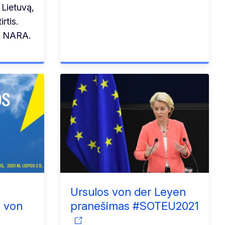
 Lietuvą,
rtis.
gė NARA.
Ursulos von der Leyen
a von
pranešimas #SOTEU2021