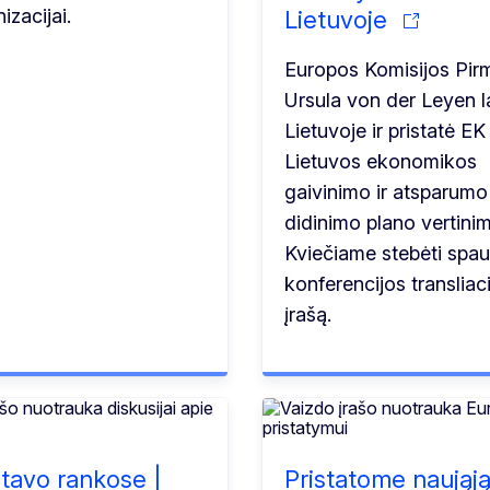
izacijai.
Lietuvoje
Europos Komisijos Pir
Ursula von der Leyen l
Lietuvoje ir pristatė EK 
Lietuvos ekonomikos
gaivinimo ir atsparumo
didinimo plano vertinim
Kviečiame stebėti spa
konferencijos transliac
įrašą.
s tavo rankose |
Pristatome naująj