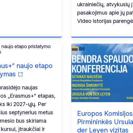
ukrainiečių, atvykusių į
pasakojimus apie jų pati
Video istorijas paren
us+“ naujo etapo
tymas
rasidėjo naujas
os „Erasmus+“ etapas,
uks iki 2027-ųjų. Per
čius septynerius metus
Europos Komisijos
mesio bus skiriama
Pirmininkės Ursul
kursui, įtraukčiai ir
der Leyen vizitas