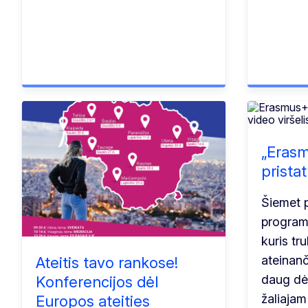
„Erasm
prista
Šiemet p
program
kuris tr
ateinan
Ateitis tavo rankose!
daug dė
Konferencijos dėl
žaliajam 
Europos ateities