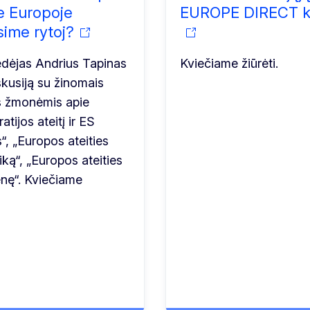
e Europoje
EUROPE DIRECT ka
ime rytoj?
edėjas Andrius Tapinas
Kviečiame žiūrėti.
kusiją su žinomais
s žmonėmis apie
tijos ateitį ir ES
“, „Europos ateities
ą“, „Europos ateities
nę“. Kviečiame