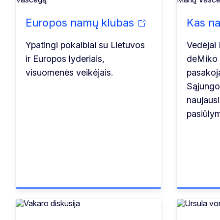
Europos namų klubas
Kas na
Ypatingi pokalbiai su Lietuvos
Vedėjai 
ir Europos lyderiais,
deMiko 
visuomenės veikėjais.
pasakoj
Sąjungos
naujaus
pasiūly