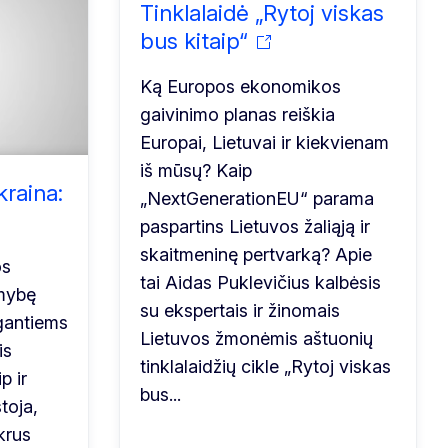
Tinklalaidė „Rytoj viskas
bus kitaip“
Ką Europos ekonomikos
gaivinimo planas reiškia
Europai, Lietuvai ir kiekvienam
iš mūsų? Kaip
kraina:
„NextGenerationEU“ parama
paspartins Lietuvos žaliąją ir
skaitmeninę pertvarką? Apie
os
tai Aidas Puklevičius kalbėsis
imybę
su ekspertais ir žinomais
gantiems
Lietuvos žmonėmis aštuonių
is
tinklalaidžių cikle „Rytoj viskas
p ir
bus...
toja,
ikrus