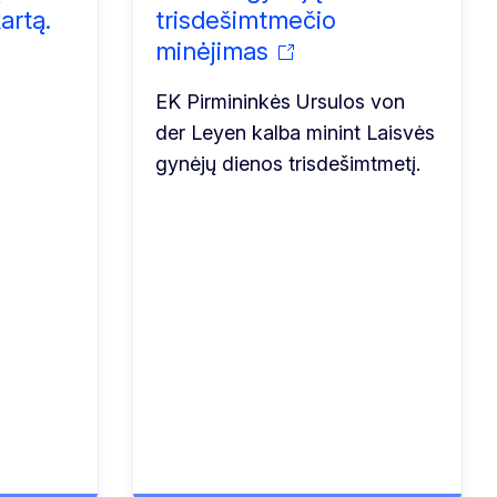
rtą.
trisdešimtmečio
minėjimas
EK Pirmininkės Ursulos von
der Leyen kalba minint Laisvės
gynėjų dienos trisdešimtmetį.