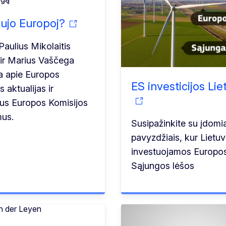
ujo Europoj?
Paulius Mikolaitis
ir Marius Vaščega
a apie Europos
ES investicijos Lie
 aktualijas ir
ius Europos Komisijos
mus.
Susipažinkite su įdomi
pavyzdžiais, kur Lietuv
investuojamos Europo
Sąjungos lėšos