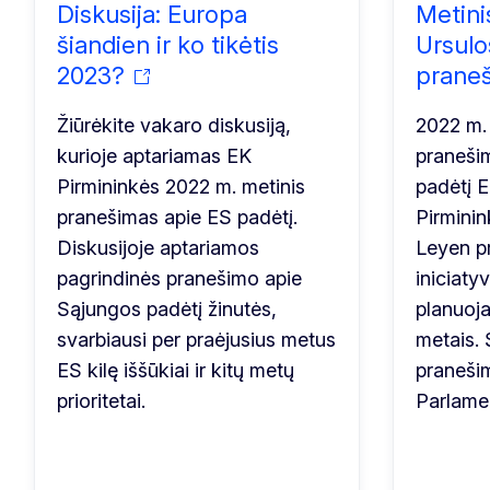
Diskusija: Europa
Metini
šiandien ir ko tikėtis
Ursulo
2023?
praneš
Žiūrėkite vakaro diskusiją,
2022 m. 
kurioje aptariamas EK
praneši
Pirmininkės 2022 m. metinis
padėtį 
pranešimas apie ES padėtį.
Pirminin
Diskusijoje aptariamos
Leyen p
pagrindinės pranešimo apie
iniciaty
Sąjungos padėtį žinutės,
planuoja
svarbiausi per praėjusius metus
metais. 
ES kilę iššūkiai ir kitų metų
praneši
prioritetai.
Parlamen