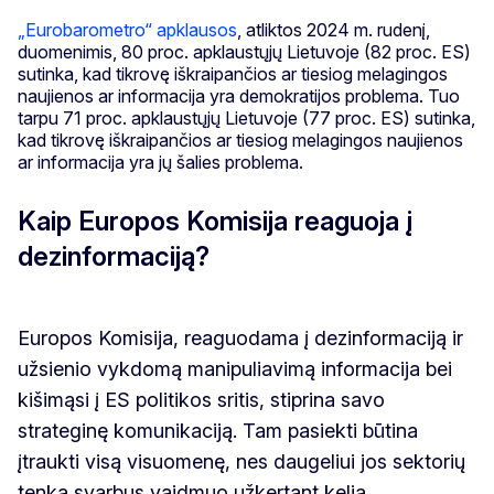
„Eurobarometro“ apklausos
, atliktos 2024 m. rudenį,
duomenimis, 80 proc. apklaustųjų Lietuvoje (82 proc. ES)
sutinka, kad tikrovę iškraipančios ar tiesiog melagingos
naujienos ar informacija yra demokratijos problema. Tuo
tarpu 71 proc. apklaustųjų Lietuvoje (77 proc. ES) sutinka,
kad tikrovę iškraipančios ar tiesiog melagingos naujienos
ar informacija yra jų šalies problema.
Kaip Europos Komisija reaguoja į
dezinformaciją?
Europos Komisija, reaguodama į dezinformaciją ir
užsienio vykdomą manipuliavimą informacija bei
kišimąsi į ES politikos sritis, stiprina savo
strateginę komunikaciją. Tam pasiekti būtina
įtraukti visą visuomenę, nes daugeliui jos sektorių
tenka svarbus vaidmuo užkertant kelią