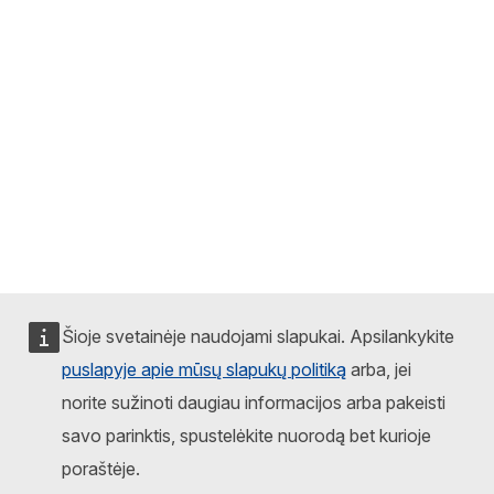
Šioje svetainėje naudojami slapukai. Apsilankykite
puslapyje apie mūsų slapukų politiką
arba, jei
norite sužinoti daugiau informacijos arba pakeisti
savo parinktis, spustelėkite nuorodą bet kurioje
poraštėje.