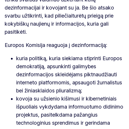
dezinformacijai ir kovojant su ja. Be šio atsako
svarbu užtikrinti, kad piliečiai
turėtų prieigą prie
kokybiškų naujienų ir informacijos, kuria gali
pasitikėti.
Europos Komisija reaguoja į dezinformaciją:
kuria politiką, kuria siekiama stiprinti Europos
demokratiją, apsunkinti galimybes
dezinformacijos skleidėjams piktnaudžiauti
interneto platformomis, apsaugoti žurnalistus
bei žiniasklaidos pliuralizmą;
kovoja su užsienio kišimusi ir kibernetiniais
išpuoliais vykdydama informuotumo didinimo
projektus, pasitelkdama pažangius
technologinius sprendimus ir gerindama