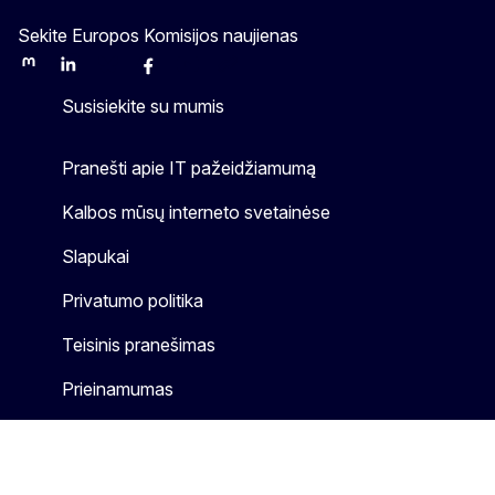
Sekite Europos Komisijos naujienas
Mastodon
LinkedIn
Bluesky
Facebook
Youtube
Other
Susisiekite su mumis
Pranešti apie IT pažeidžiamumą
Kalbos mūsų interneto svetainėse
Slapukai
Privatumo politika
Teisinis pranešimas
Prieinamumas