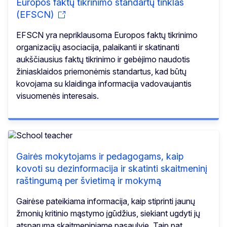
Europos faktų tikrinimo standartų tinklas
(EFSCN)
EFSCN yra nepriklausoma Europos faktų tikrinimo
organizacijų asociacija, palaikanti ir skatinanti
aukščiausius faktų tikrinimo ir gebėjimo naudotis
žiniasklaidos priemonėmis standartus, kad būtų
kovojama su klaidinga informacija vadovaujantis
visuomenės interesais.
Gairės mokytojams ir pedagogams, kaip
kovoti su dezinformacija ir skatinti skaitmeninį
raštingumą per švietimą ir mokymą
Gairėse pateikiama informacija, kaip stiprinti jaunų
žmonių kritinio mąstymo įgūdžius, siekiant ugdyti jų
atsparumą skaitmeniniame pasaulyje. Taip pat