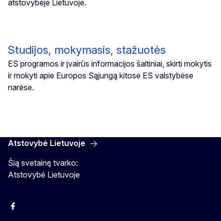
atstovybėje Lietuvoje.
Studijos, mokymasis, stažuotės
ES programos ir įvairūs informacijos šaltiniai, skirti mokytis
ir mokyti apie Europos Sąjungą kitose ES valstybėse
narėse.
Atstovybė Lietuvoje
Šią svetainę tvarko:
Atstovybė Lietuvoje
Facebook
Instagram
YouTube