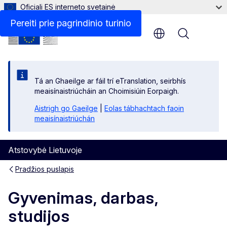
Oficiali ES interneto svetainė
Pereiti prie pagrindinio turinio
Menu
Tá an Ghaeilge ar fáil trí eTranslation, seirbhís
meaisínaistriúcháin an Choimisiúin Eorpaigh.
Aistrigh go Gaeilge
|
Eolas tábhachtach faoin
meaisínaistriúchán
Atstovybė Lietuvoje
Pradžios puslapis
Gyvenimas, darbas,
studijos