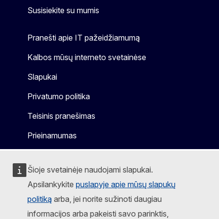
Susisiekite su mumis
Pranešti apie IT pažeidžiamumą
Kalbos mūsų interneto svetainėse
Slapukai
Privatumo politika
Teisinis pranešimas
Prieinamumas
Šioje svetainėje naudojami slapukai.
Apsilankykite
puslapyje apie mūsų slapukų
politiką
arba, jei norite sužinoti daugiau
informacijos arba pakeisti savo parinktis,