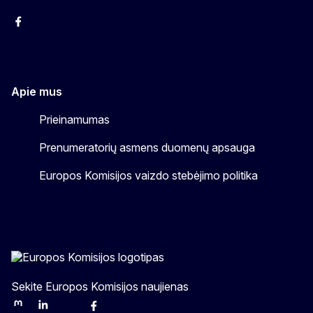
Facebook
Instagram
YouTube
Apie mus
Prieinamumas
Prenumeratorių asmens duomenų apsauga
Europos Komisijos vaizdo stebėjimo politika
Sekite Europos Komisijos naujienas
Mastodon
LinkedIn
Bluesky
Facebook
Youtube
Other