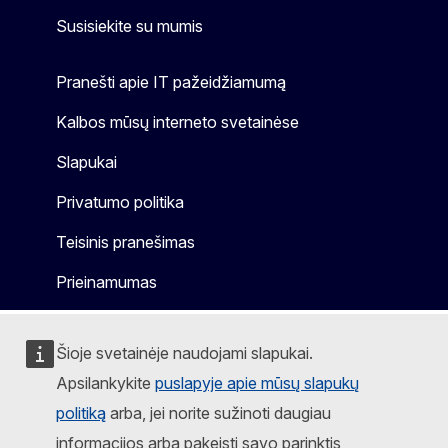
Susisiekite su mumis
Pranešti apie IT pažeidžiamumą
Kalbos mūsų interneto svetainėse
Slapukai
Privatumo politika
Teisinis pranešimas
Prieinamumas
Šioje svetainėje naudojami slapukai.
Apsilankykite
puslapyje apie mūsų slapukų
politiką
arba, jei norite sužinoti daugiau
informacijos arba pakeisti savo parinktis,