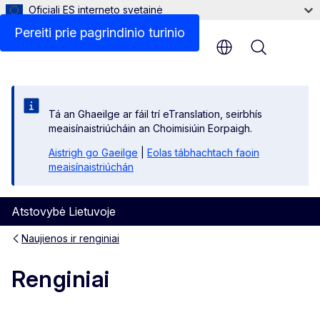
Oficiali ES interneto svetainė
Pereiti prie pagrindinio turinio
Menu
Tá an Ghaeilge ar fáil trí eTranslation, seirbhís
meaisínaistriúcháin an Choimisiúin Eorpaigh.
Aistrigh go Gaeilge
|
Eolas tábhachtach faoin
meaisínaistriúchán
Atstovybė Lietuvoje
Naujienos ir renginiai
Renginiai