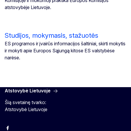
Komisijoje ir mokomoji praktika Europos Komisijos
atstovybėje Lietuvoje.
Studijos, mokymasis, stažuotės
ES programos ir įvairūs informacijos šaltiniai, skirti mokytis
ir mokyti apie Europos Sąjungą kitose ES valstybėse
narėse.
Atstovybė Lietuvoje
Šią svetainę tvarko:
Atstovybė Lietuvoje
Facebook
Instagram
YouTube