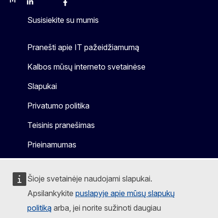
Mastodon
LinkedIn
Bluesky
Facebook
Youtube
Other
Susisiekite su mumis
Pranešti apie IT pažeidžiamumą
Kalbos mūsų interneto svetainėse
Slapukai
Privatumo politika
Teisinis pranešimas
Prieinamumas
Šioje svetainėje naudojami slapukai.
Apsilankykite
puslapyje apie mūsų slapukų
politiką
arba, jei norite sužinoti daugiau