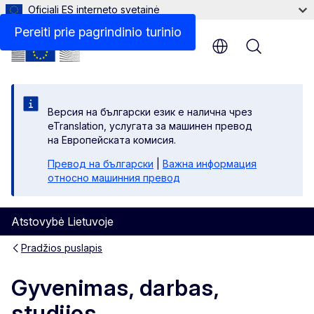
Oficiali ES interneto svetainė
Pereiti prie pagrindinio turinio
Menu
Версия на български език е налична чрез
eTranslation, услугата за машинен превод
на Европейската комисия.
Превод на български
|
Важна информация
относно машинния превод
Atstovybė Lietuvoje
Pradžios puslapis
Gyvenimas, darbas,
studijos