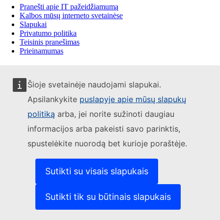
Pranešti apie IT pažeidžiamumą
Kalbos mūsų interneto svetainėse
Slapukai
Privatumo politika
Teisinis pranešimas
Prieinamumas
Šioje svetainėje naudojami slapukai.
Apsilankykite
puslapyje apie mūsų slapukų
politiką
arba, jei norite sužinoti daugiau
informacijos arba pakeisti savo parinktis,
spustelėkite nuorodą bet kurioje poraštėje.
Sutikti su visais slapukais
Sutikti tik su būtinais slapukais