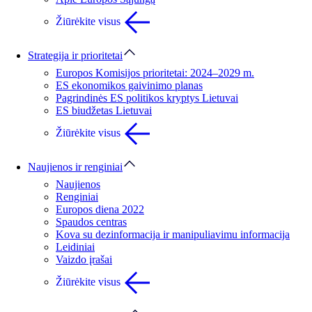
Žiūrėkite visus
Strategija ir prioritetai
Europos Komisijos prioritetai: 2024–2029 m.
ES ekonomikos gaivinimo planas
Pagrindinės ES politikos kryptys Lietuvai
ES biudžetas Lietuvai
Žiūrėkite visus
Naujienos ir renginiai
Naujienos
Renginiai
Europos diena 2022
Spaudos centras
Kova su dezinformacija ir manipuliavimu informacija
Leidiniai
Vaizdo įrašai
Žiūrėkite visus