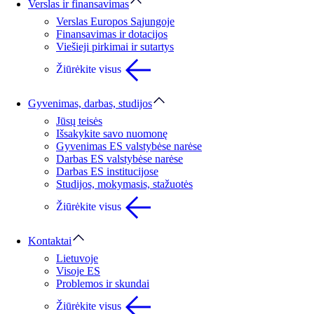
Verslas ir finansavimas
Verslas Europos Sąjungoje
Finansavimas ir dotacijos
Viešieji pirkimai ir sutartys
Žiūrėkite visus
Gyvenimas, darbas, studijos
Jūsų teisės
Išsakykite savo nuomonę
Gyvenimas ES valstybėse narėse
Darbas ES valstybėse narėse
Darbas ES institucijose
Studijos, mokymasis, stažuotės
Žiūrėkite visus
Kontaktai
Lietuvoje
Visoje ES
Problemos ir skundai
Žiūrėkite visus