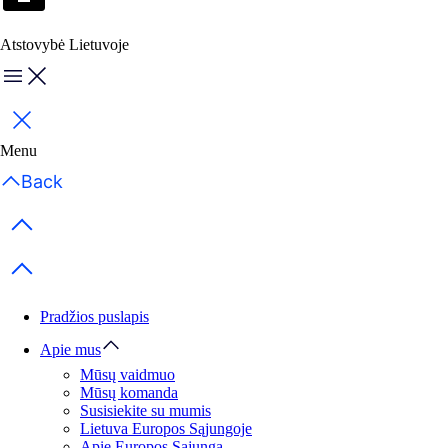
Atstovybė Lietuvoje
Menu
Uždaryti
Menu
Back
Previous items
Next items
Pradžios puslapis
Apie mus
Mūsų vaidmuo
Mūsų komanda
Susisiekite su mumis
Lietuva Europos Sąjungoje
Apie Europos Sąjungą