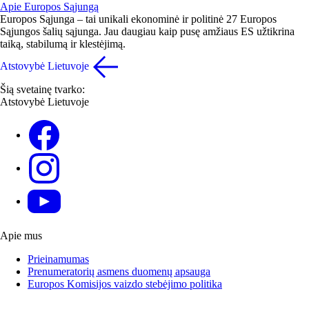
Apie Europos Sąjungą
Europos Sąjunga – tai unikali ekonominė ir politinė 27 Europos
Sąjungos šalių sąjunga. Jau daugiau kaip pusę amžiaus ES užtikrina
taiką, stabilumą ir klestėjimą.
Atstovybė Lietuvoje
Šią svetainę tvarko:
Atstovybė Lietuvoje
Facebook
Instagram
YouTube
Apie mus
Prieinamumas
Prenumeratorių asmens duomenų apsauga
Europos Komisijos vaizdo stebėjimo politika