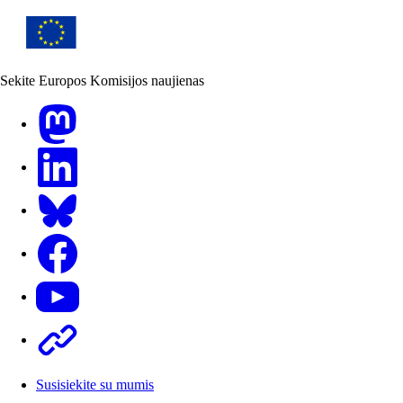
Sekite Europos Komisijos naujienas
Mastodon
LinkedIn
Bluesky
Facebook
Youtube
Other
Susisiekite su mumis