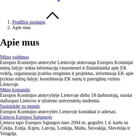
Pradžios puslapis
Apie mus
Apie mus
Mūsų vaidmuo
Europos Komisijos atstovybė Lietuvoje atstovauja Europos Komisijai
mūsų šalyje: teikia informaciją visuomenei ir žiniasklaidai apie EK
veiklą, organizuoja įvairius renginius ir projektus, informuoja EK apie
įvykius mūsų šalyje, koordinuoja EK narių ir pareigūnų vizitus
Lietuvoje.
Mūsų komanda
Europos Komisijos atstovybėje Lietuvoje dirba 18 darbuotojų, nuolat
stažuojasi Lietuvos ir užsienio universitetų studentai.
Susisiekite su mumis
Europos Komisijos atstovybės Lietuvoje kontaktai ir adresas.
Lietuva Europos Sąjungoje
Lietuva tapo Europos Sąjungos nare 2004 m. gegužės 1 d. kartu su
Čekija, Estija, Kipru, Latvija, Lenkija, Malta, Slovakija, Slovėnija ir
Vengrija.