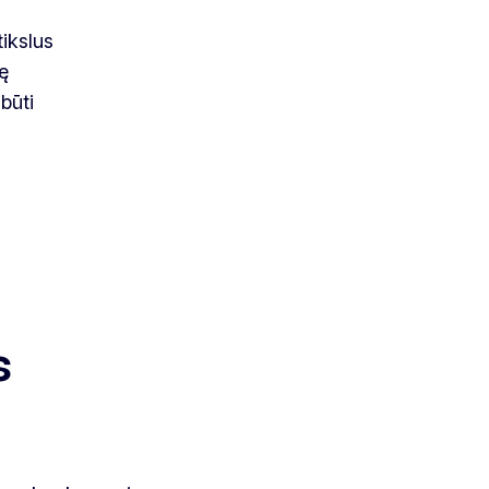
tikslus
ę
būti
s