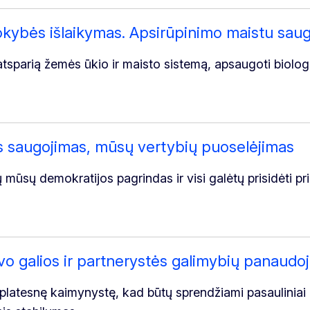
ybės išlaikymas. Apsirūpinimo maistu sau
atsparią žemės ūkio ir maisto sistemą, apsaugoti biologi
 saugojimas, mūsų vertybių puoselėjimas
ūtų mūsų demokratijos pagrindas ir visi galėtų prisidėti
vo galios ir partnerystės galimybių panaudo
platesnę kaimynystę, kad būtų sprendžiami pasauliniai u