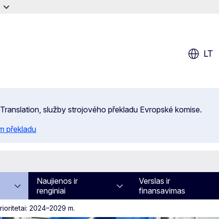
LT
 eTranslation, služby strojového překladu Evropské komise.
m překladu
Naujienos ir
Verslas ir
renginiai
finansavimas
rioritetai: 2024–2029 m.