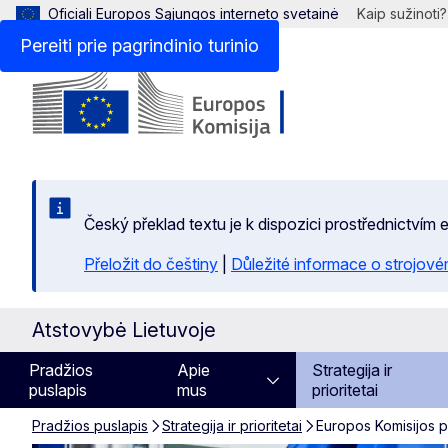
Oficiali Europos Sąjungos interneto svetainė
Kaip sužinoti?
Pereiti prie pagrindinio turinio
Český překlad textu je k dispozici prostřednictvím
Přeložit do češtiny
|
Důležité informace o strojové
Atstovybė Lietuvoje
Pradžios
Apie
Strategija ir
puslapis
mus
prioritetai
Pradžios puslapis
Strategija ir prioritetai
Europos Komisijos p