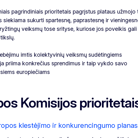
is pagrindiniais prioritetais pagrįstus plataus užmojo 
is siekiama sukurti spartesnę, paprastesnę ir vieningesn
yžtingų veiksmų tose srityse, kuriose jos poveikis gali 
tikslų.
gebėjimu imtis kolektyvinių veiksmų sudėtingiems
a priima konkrečius sprendimus ir taip vykdo savo
į visiems europiečiams
os Komisijos prioritetai
ropos klestėjimo ir konkurencingumo planas