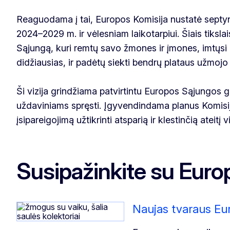
Reaguodama į tai, Europos Komisija nustatė septynia
2024–2029 m. ir vėlesniam laikotarpiui. Šiais tiksla
Sąjungą, kuri remtų savo žmones ir įmones, imtųsi r
didžiausias, ir padėtų siekti bendrų plataus užmojo 
Ši vizija grindžiama patvirtintu Europos Sąjungos 
uždaviniams spręsti. Įgyvendindama planus Komisij
įsipareigojimą užtikrinti atsparią ir klestinčią ateit
Susipažinkite su Europ
Naujas tvaraus Eu