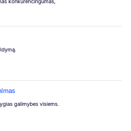
amas konkurencingumas,
aldymą.
nimas
 lygias galimybes visiems.