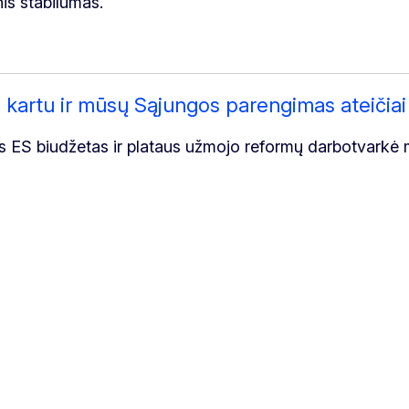
is stabilumas.
 kartu ir mūsų Sąjungos parengimas ateičiai
as ES biudžetas ir plataus užmojo reformų darbotvarkė m