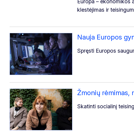
Europa – ekonomikos a
klestėjimas ir teisingum
Nauja Europos gyn
Spręsti Europos saugumo
Žmonių rėmimas, m
Skatinti socialinį teisi