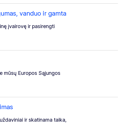
gumas, vanduo ir gamta
nę įvairovę ir pasirengti
 prie mūsų Europos Sąjungos
jimas
ždaviniai ir skatinama taika,