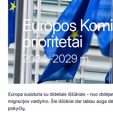
Europos Komisi
Europos Komis
prioritetai
2024–2029 m.
Europa susiduria su dideliais iššūkiais – nuo didėja
migracijos valdymo. Šie iššūkiai dar labiau auga d
pokyčių.