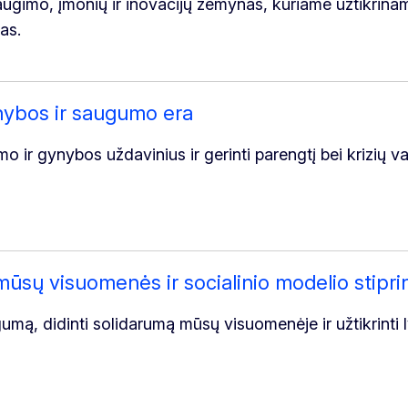
ugimo, įmonių ir inovacijų žemynas, kuriame užtikrin
as.
ybos ir saugumo era
 ir gynybos uždavinius ir gerinti parengtį bei krizių v
ūsų visuomenės ir socialinio modelio stipri
ngumą, didinti solidarumą mūsų visuomenėje ir užtikrinti