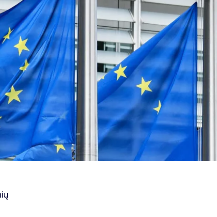
2024–2029 m.
nių