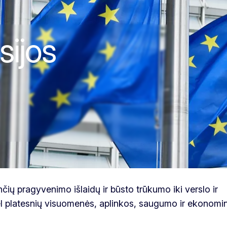
jos prioritetai: 
ijos
nčių pragyvenimo išlaidų ir būsto trūkumo iki verslo ir
ėl platesnių visuomenės, aplinkos, saugumo ir ekonomi