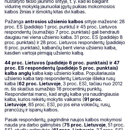
nustatyto tikslo jaunimo srityje, t. y. kad iki baigiant
vidurinę mokyklą jaunuoliai įgytų puikias mokomosios
kalbos žinias ir išmoktų kitas dvi kalbas.
Pažanga
antrosios užsienio kalbos
srityje mažesnė: 28
proc. ES (padidėjo 1 proc. punktu) ir 45 proc. Lietuvos
respondentų (sumažėjo 7 proc. punktais) gali bendrauti
daugiau nei viena užsienio kalba. 31 proc. ES (padidėjo 8
proc. punktais) ir 28 proc. Lietuvos respondentų (padidėjo
6 proc. punktais), kalbančių bent viena užsienio kalba,
kasdien vartoja pirmąją užsienio kalbą.
44 proc. Lietuvos (padidėjo 6 proc. punktais) ir 47
proc. ES respondentų (padidėjo 5 proc. punktais)
kalba anglų
kalba kaip užsienio kalba. Populiariausia
užsienio kalba tarp respondentų Lietuvoje išlieka rusų
kalba (
62 proc. Lietuvoje
, 3 proc. ES), tačiau nuo 2012
m. šis skaičius sumažėjo 18 procentinių punktų.
Respondentai mano, kad anglų kalba yra naudingiausia
kalba, kurios reikėtų mokytis vaikams (
91 proc.
Lietuvoje
, 85 proc. ES), po jos eina vokiečių, rusų,
prancūzų ir ispanų kalbos.
Pasak respondentų, pagrindinė naujos kalbos mokymosi
nauda yra darbo galimybės (
75 proc. Lietuvoje
, 51 proc.
ES), studijų galimybės (
61 proc. Lietuvoje
, 37 proc. ES),