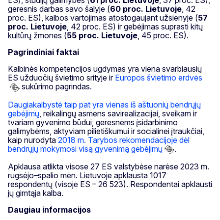
geresnis darbas savo šalyje (
60 proc. Lietuvoje
, 42
proc. ES), kalbos vartojimas atostogaujant užsienyje (
57
proc. Lietuvoje
, 42 proc. ES) ir gebėjimas suprasti kitų
kultūrų žmones (
55 proc. Lietuvoje
, 45 proc. ES).
Pagrindiniai faktai
Kalbinės kompetencijos ugdymas yra viena svarbiausių
ES užduočių švietimo srityje ir
Europos švietimo erdvės
sukūrimo pagrindas.
Daugiakalbystė taip pat yra vienas iš aštuonių bendrųjų
gebėjimų
, reikalingų asmens savirealizacijai, sveikam ir
tvariam gyvenimo būdui, geresnėms įsidarbinimo
galimybėms, aktyviam pilietiškumui ir socialinei įtraukčiai,
kaip nurodyta
2018 m. Tarybos rekomendacijoje dėl
bendrųjų mokymosi visą gyvenimą gebėjimų
.
Apklausa atlikta visose 27 ES valstybėse narėse 2023 m.
rugsėjo–spalio mėn. Lietuvoje apklausta 1017
respondentų (visoje ES – 26 523). Respondentai apklausti
jų gimtąja kalba.
Daugiau informacijos