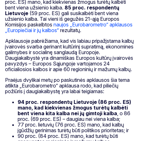
proc. ES) mano, kad kiekvienas žmogus turėtų kalbėti
bent viena užsienio kalba.
85 proc. respondentų
Lietuvoje
(59 proc. ES) gali susikalbėti bent viena
užsienio kalba. Tai vieni iš gegužės 21-ąją Europos
Komisijos paskelbtos
naujos „Eurobarometro“ apklausos
„Europiečiai ir jų kalbos“
rezultatų.
Apklausoje pabrėžiama, kad vis labiau pripažįstama kalbų
įvairovės svarba gerinant kultūrinį supratimą, ekonomines
galimybes ir socialinę sanglaudą Europoje.
Daugiakalbystė yra dinamiškas Europos kultūrų įvairovės
pavyzdys – Europos Sąjungoje vartojamos 24
oficialiosios kalbos ir apie 60 regioninių ir mažumų kalbų.
Praėjus dvylikai metų po paskutinės apklausos šia tema
atlikta „Eurobarometro“ apklausa rodo, kad piliečių
požiūris į daugiakalbystę yra labai teigiamas:
94 proc. respondentų Lietuvoje (86 proc. ES)
mano, kad kiekvienas žmogus turėtų kalbėti
bent viena kita kalba nei jų gimtoji kalba
, o 86
proc. (69 proc. ES) – daugiau nei viena kalba;
77 proc. lietuvių (76 proc. ES) mano, kad kalbų
įgūdžių gerinimas turėtų būti politikos prioritetas; ir
90 proc. (84 proc. ES) mano, kad turėtų būti