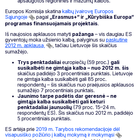
apsaugotos regioninės ir mažumų kalbos.
Europos Komisija skatina
kalbų įvairovę Europos
Sąjungoje
pagal
„Erasmus+“ ir „Kūrybiška Europa“
programas finansuojamais projektais
.
Iš naujosios apklausos matyti
pažanga
– vis daugiau ES
gyventojų moka užsienio kalbą, palyginus su
paskutine
2012 m. apklausa,
, tačiau Lietuvoje šis skaičius
sumažėjo.
Trys penktadaliai
europiečių (59 proc.)
gali
susikalbėti ne gimtąja kalba – nuo 2012 m. šis
skaičius padidėjo 3 procentiniais punktais. Lietuvoje
ne gimtąja kalba susikalbėti gali 85 proc.
respondentų – šis skaičius nuo praėjusios apklausos
sumažėjo 7 procentiniais punktais.
Jaunimo tarpe padėtis dar geresnė – ne
gimtąja kalba susikalbėti gali keturi
penktadaliai jaunuolių
(79 proc. 15–24 m.
respondentų ES). Šis skaičius nuo 2012 m. padidėjo
5 procentiniais punktais.
ES artėja prie
2019 m. Tarybos rekomendacijoje dėl
visapusiško požiūrio į kalbų mokymą ir mokymąsi