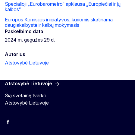
Specialioji „Eurobarometro“ apklausa „Europiečiai ir jų
kalbos“
Europos Komisijos iniciatyvos, kuriomis skatinama
daugiakalbystė ir kalbų mokymasis
Paskelbimo data
2024 m. gegužės 29 d.
Autorius
Atstovybė Lietuvoje
Atstovybė Lietuvoje
Šią svetainę tvarko:
Atstovybė Lietuvoje
Facebook
Instagram
YouTube