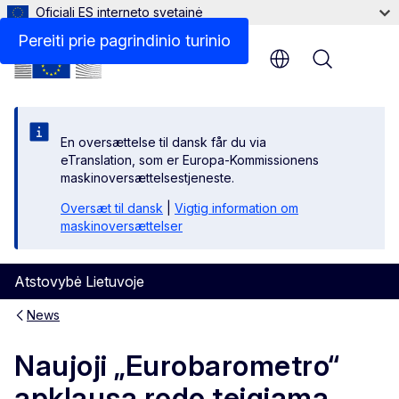
Oficiali ES interneto svetainė
Pereiti prie pagrindinio turinio
Menu
En oversættelse til dansk får du via
eTranslation, som er Europa-Kommissionens
maskinoversættelsestjeneste.
Oversæt til dansk
|
Vigtig information om
maskinoversættelser
Atstovybė Lietuvoje
News
Naujoji „Eurobarometro“
apklausa rodo teigiamą