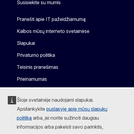
Susisiekite su mumis
Pranešti apie IT pažeidžiamumą
Kalbos mūsų interneto svetainėse
Slapukai
Privatumo politika
Teisinis pranešimas
Prieinamumas
Šioje svetainėje naudojami slapukai.
Apsilankykite
puslapyje apie mūsų slapukų
politiką
arba, jei norite sužinoti daugiau
informacijos arba pakeisti savo parinktis,