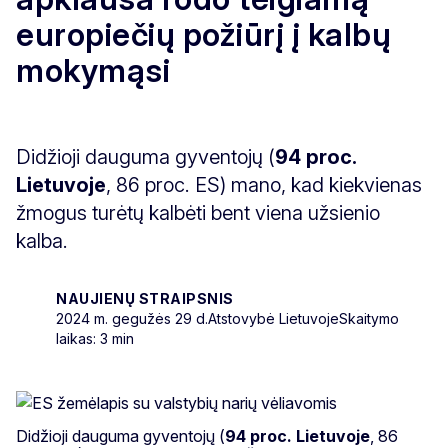
europiečių požiūrį į kalbų
mokymąsi
Didžioji dauguma gyventojų (
94 proc.
Lietuvoje
, 86 proc. ES) mano, kad kiekvienas
žmogus turėtų kalbėti bent viena užsienio
kalba.
NAUJIENŲ STRAIPSNIS
2024 m. gegužės 29 d.
Atstovybė Lietuvoje
Skaitymo
laikas: 3 min
Didžioji dauguma gyventojų (
94 proc. Lietuvoje
, 86