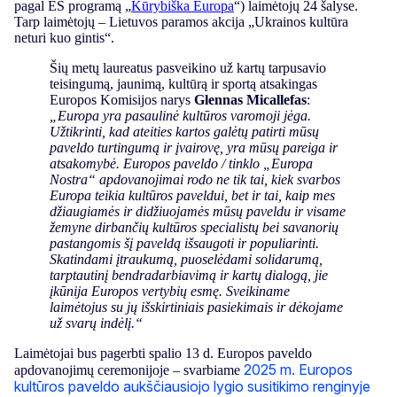
pagal ES programą „
Kūrybiška Europa
“) laimėtojų 24 šalyse.
Tarp laimėtojų –
Lietuvos paramos akcija „Ukrainos kultūra
neturi kuo gintis“.
Šių metų laureatus pasveikino už kartų tarpusavio
teisingumą, jaunimą, kultūrą ir sportą atsakingas
Europos Komisijos narys
Glennas Micallefas
:
„Europa yra pasaulinė kultūros varomoji jėga.
Užtikrinti, kad ateities kartos galėtų patirti mūsų
paveldo turtingumą ir įvairovę, yra mūsų pareiga ir
atsakomybė. Europos paveldo / tinklo „Europa
Nostra“ apdovanojimai rodo ne tik tai, kiek svarbos
Europa teikia kultūros paveldui, bet ir tai, kaip mes
džiaugiamės ir didžiuojamės mūsų paveldu ir visame
žemyne dirbančių kultūros specialistų bei savanorių
pastangomis šį paveldą išsaugoti ir populiarinti.
Skatindami įtraukumą, puoselėdami solidarumą,
tarptautinį bendradarbiavimą ir kartų dialogą, jie
įkūnija Europos vertybių esmę. Sveikiname
laimėtojus su jų išskirtiniais pasiekimais ir dėkojame
už svarų indėlį.“
Laimėtojai bus pagerbti spalio 13 d. Europos paveldo
2025 m. Europos
apdovanojimų ceremonijoje – svarbiame
kultūros paveldo aukščiausiojo lygio susitikimo renginyje