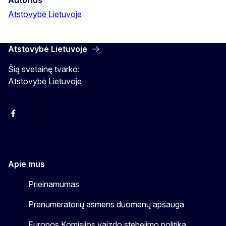
Atstovybė Lietuvoje
Atstovybė Lietuvoje
Šią svetainę tvarko:
Atstovybė Lietuvoje
Facebook
Instagram
YouTube
Apie mus
Prieinamumas
Prenumeratorių asmens duomenų apsauga
Europos Komisijos vaizdo stebėjimo politika