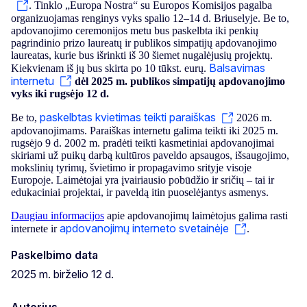
. Tinklo „Europa Nostra“ su Europos Komisijos pagalba
organizuojamas renginys vyks spalio 12–14 d. Briuselyje. Be to,
apdovanojimo ceremonijos metu bus paskelbta iki penkių
pagrindinio prizo laureatų ir publikos simpatijų apdovanojimo
laureatas, kurie bus išrinkti iš 30 šiemet nugalėjusių projektų.
Balsavimas
Kiekvienam iš jų bus skirta po 10 tūkst. eurų.
internetu
dėl 2025 m. publikos simpatijų apdovanojimo
vyks iki rugsėjo 12 d.
paskelbtas kvietimas teikti paraiškas
Be to,
2026 m.
apdovanojimams. Paraiškas internetu galima teikti iki 2025 m.
rugsėjo 9 d. 2002 m. pradėti teikti kasmetiniai apdovanojimai
skiriami už puikų darbą kultūros paveldo apsaugos, išsaugojimo,
mokslinių tyrimų, švietimo ir propagavimo srityje visoje
Europoje. Laimėtojai yra įvairiausio pobūdžio ir sričių – tai ir
edukaciniai projektai, ir paveldą itin puoselėjantys asmenys.
Daugiau informacijos
apie apdovanojimų laimėtojus galima rasti
apdovanojimų interneto svetainėje
internete ir
.
Paskelbimo data
2025 m. birželio 12 d.
Autorius