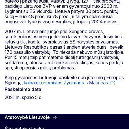
pateko į pažangiausių valstybių lygą. 127 – tiek procentų
padidėjo Lietuvos BVP vienam gyventojui nuo 2003 m.
Lyginant su ES vidurkiu, Lietuva patyrė 30 proc. punktų
šuolį – nuo 48 proc. iki 78 proc., ir tai yra sparčiausiai
augusi valstybė iš visų dešimties, įstojusių 2004 metais.
2007 m. Lietuva prisijungė prie Šengeno erdvės,
suteikiančios asmenų judėjimo laisvę. Devyni iš dešimties
lietuvių tiki, kad tai svarbiausias ES narystės privalumas.
Lietuvos Respublikos pasas šiandien atveria duris į beveik
170 pasaulio valstybių. To niekada nebuvo mūsų istorijoje.
Per 15 metų taip pat matėme didelį turtingesnių valstybių
solidarumą, atnešusį milžiniškas investicijas, kurios padėjo
spręsti opiausias mūsų problemas.
Kaip gyvenimas Lietuvoje pasikeitė nuo įstojimo į Europos
Sąjungą,
kalba ekonomistas Žygimantas Mauricas
.
Paskelbimo data
2021 m. spalio 5 d.
Atstovybė Lietuvoje
Šią svetainę tvarko: