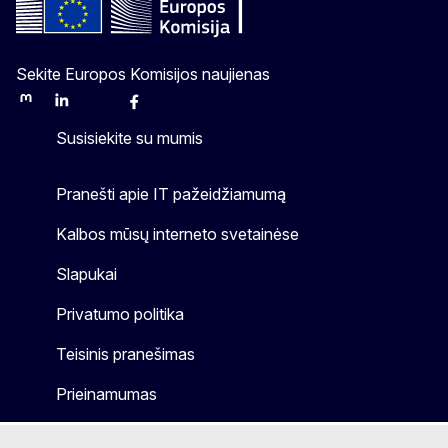
Sekite Europos Komisijos naujienas
Mastodon
LinkedIn
Bluesky
Facebook
Youtube
Other
Susisiekite su mumis
Pranešti apie IT pažeidžiamumą
Kalbos mūsų interneto svetainėse
Slapukai
Privatumo politika
Teisinis pranešimas
Prieinamumas