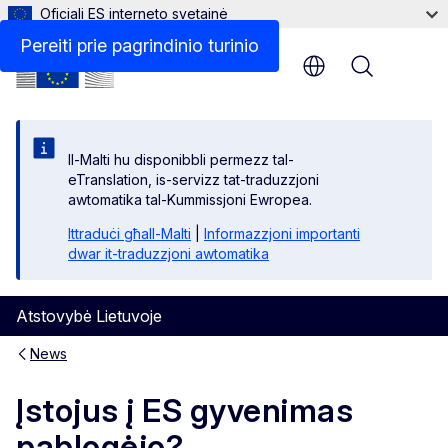
Oficiali ES interneto svetainė
Pereiti prie pagrindinio turinio
Menu
Il-Malti hu disponibbli permezz tal-
eTranslation, is-servizz tat-traduzzjoni
awtomatika tal-Kummissjoni Ewropea.
Ittraduċi għall-Malti
|
Informazzjoni importanti
dwar it-traduzzjoni awtomatika
Atstovybė Lietuvoje
News
Įstojus į ES gyvenimas
pablogėjo?