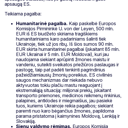
apsaugą ES.
Teikiama pagalba:
Humanitarinė pagalba.
Kaip paskelbė Europos
Komisijos Pirmininkė U. von der Leyen, 500 mln.
EUR iš ES biudžeto skiriama tragiškiems
humanitariniams karo padariniams šalinti tiek
Ukrainoje, tiek už jos ribų. Iš šios sumos 90 mln.
EUR skirta humanitarinei pagalbai (įskaitant 85 mln.
EUR Ukrainai ir 5 mln. EUR Moldovai), kuri jau
naudojama siekiant aprūpinti žmones maistu ir
vandeniu, suteikti sveikatos priežiūros paslaugas ir
pastogę, taip pat padėti tenkinti pagrindinius
pažeidžiamiausių žmonių poreikius. ES civilinės
saugos mechanizmas dar niekada nebuvo
aktyvuotas tokiu plačiu mastu reaguojant į
ekstremaliąją situaciją: milijonai prekių, įskaitant
transporto priemones, medicinos reikmenų rinkinius,
palapines, antklodes ir miegmaišius, jau pasiekė
tuos, kuriems Ukrainoje reikia pagalbos; siekiant
paremti nuo karo bėgančius žmones, papildoma
parama pristatoma į kaimynines Moldovą, Lenkiją ir
Slovakiją.
Sienų valdymo rėmimas.
Europos Komisija