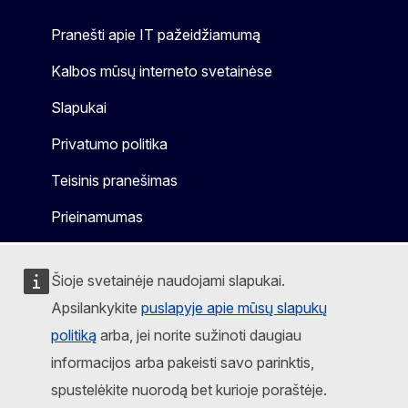
Pranešti apie IT pažeidžiamumą
Kalbos mūsų interneto svetainėse
Slapukai
Privatumo politika
Teisinis pranešimas
Prieinamumas
Šioje svetainėje naudojami slapukai.
Apsilankykite
puslapyje apie mūsų slapukų
politiką
arba, jei norite sužinoti daugiau
informacijos arba pakeisti savo parinktis,
spustelėkite nuorodą bet kurioje poraštėje.