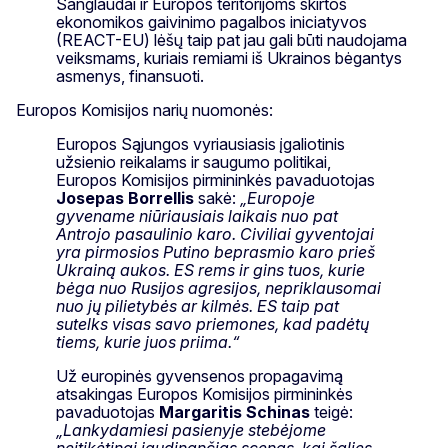
Sanglaudai ir Europos teritorijoms skirtos
ekonomikos gaivinimo pagalbos iniciatyvos
(REACT-EU) lėšų taip pat jau gali būti naudojama
veiksmams, kuriais remiami iš Ukrainos bėgantys
asmenys, finansuoti.
Europos Komisijos narių nuomonės:
Europos Sąjungos vyriausiasis įgaliotinis
užsienio reikalams ir saugumo politikai,
Europos Komisijos pirmininkės pavaduotojas
Josepas Borrellis
sakė:
„Europoje
gyvename niūriausiais laikais nuo pat
Antrojo pasaulinio karo. Civiliai gyventojai
yra pirmosios Putino beprasmio karo prieš
Ukrainą aukos. ES rems ir gins tuos, kurie
bėga nuo Rusijos agresijos, nepriklausomai
nuo jų pilietybės ar kilmės. ES taip pat
sutelks visas savo priemones, kad padėtų
tiems, kurie juos priima.“
Už europinės gyvensenos propagavimą
atsakingas Europos Komisijos pirmininkės
pavaduotojas
Margaritis Schinas
teigė:
„Lankydamiesi pasienyje stebėjome
neįtikėtinai jaudinančias scenas, kai šalies