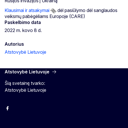
Rusijos invazijos į Ukrainą
Klausimai ir atsakymai
dėl pasiūlymo dėl sanglaudos
veiksmų pabėgėliams Europoje (CARE)
Paskelbimo data
2022 m. kovo 8 d.
Autorius
Atstovybė Lietuvoje
Atstovybė Lietuvoje
Šią svetainę tvarko:
Atstovybė Lietuvoje
Facebook
Instagram
YouTube