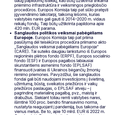
daug papildomų išteklių, kad būtų užtikrinta tinkama
priėmimo infrastruktūra ir veiksmingos prieglobsčio
procedūros. Europos Komisija taip pat siūlo pratęsti
įgyvendinimo laikotarpį, taikomą lėšoms, kurias
valstybės narės gali gauti iš 2014–2020 m. vidaus
reikalų fondų. Taip būtų užtikrinta papildoma apie
420 mln. EUR parama.
Sanglaudos politikos veiksmai pabėgėliams
Europoje.
Europos Komisija taip pat priima
pasiūlymą dėl teisėkūros procedūra priimamo akto
„Sanglaudos veiksmai pabėgėliams Europoje“
(CARE). Tai suteiks daugiau lankstumo iš Europos
regioninės plėtros fondo (ERPF), Europos socialinio
fondo (ESF) ir Europos pagalbos labiausiai
skurstantiems asmenims fondo (EPLSAF)
finansuoti įvairias iš Ukrainos bėgančių žmonių
rėmimo priemones. Pavyzdžiui, šie sanglaudos
fondai gali būti naudojami investicijoms į švietimą,
užimtumą, būstą, sveikatos priežiūros ir vaikų
priežiūros paslaugas, o EPLSAF atveju – į
pagrindinę materialinę pagalbą, pvz., maistą ir
drabužius. Siekiant toliau remti valstybes nares,
išimtinė 100 proc. bendro finansavimo norma,
nustatyta reaguojant į pandemiją, bus taikoma dar
vienus metus. Be to, apie 10 mlrd. EUR iš 2022 m.