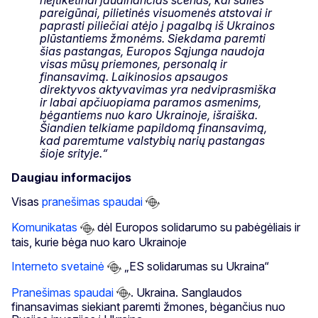
pareigūnai, pilietinės visuomenės atstovai ir
paprasti piliečiai atėjo į pagalbą iš Ukrainos
plūstantiems žmonėms. Siekdama paremti
šias pastangas, Europos Sąjunga naudoja
visas mūsų priemones, personalą ir
finansavimą. Laikinosios apsaugos
direktyvos aktyvavimas yra nedviprasmiška
ir labai apčiuopiama paramos asmenims,
bėgantiems nuo karo Ukrainoje, išraiška.
Šiandien telkiame papildomą finansavimą,
kad paremtume valstybių narių pastangas
šioje srityje.“
Daugiau informacijos
Visas
pranešimas spaudai
Komunikatas
dėl Europos solidarumo su pabėgėliais ir
tais, kurie bėga nuo karo Ukrainoje
Interneto svetainė
„ES solidarumas su Ukraina“
Pranešimas spaudai
. Ukraina. Sanglaudos
finansavimas siekiant paremti žmones, bėgančius nuo