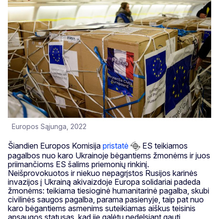
Europos Sąjunga, 2022
Šiandien Europos Komisija
pristatė
ES teikiamos
pagalbos nuo karo Ukrainoje bėgantiems žmonėms ir juos
priimančioms ES šalims priemonių rinkinį.
Neišprovokuotos ir niekuo nepagrįstos Rusijos karinės
invazijos į Ukrainą akivaizdoje Europa solidariai padeda
žmonėms: teikiama tiesioginė humanitarinė pagalba, skubi
civilinės saugos pagalba, parama pasienyje, taip pat nuo
karo bėgantiems asmenims suteikiamas aiškus teisinis
apsaugos statusas, kad jie galėtų nedelsiant gauti