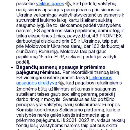
paskelbė
veiklos gaires
, kad padėtų valstybių
narių sienos apsaugos pareigūnams prie sienos su
Ukraina veiksmingai valdyti atvykstančius asmenis ir
sutrumpinti laukimo laiką, kartu išlaikant aukštą
saugumo lygį. Be to, siekdamos padėti valstybėms
narėms, ES agentūros skiria papildomų darbuotojų ir
teikia ekspertines žinias, pavyzdžiui, 49 FRONTEX
darbuotojai dislokuoti prie ES ir Ukrainos, taip pat
prie Moldovos ir Ukrainos sienų, dar 162 darbuotojai
siunčiami į Rumuniją. Moldova taip pat gaus
papildomą 15 mln. EUR, siekiant padėti jai valdyti
padėtį.
Bėgančių asmenų apsauga ir priėmimo
pajėgumų rėmimas.
Per rekordiškai trumpą laiką
ES vieningai susitarė pradėti taikyti
Laikinosios
apsaugos direktyvą
, kad pagalbos reikalingiems
žmonėms būtų užtikrintas aiškumas ir saugumas,
suteikiant teises gauti socialinę paramą, patekti į
darbo rinką ir mokytis. Svarbiausias šio požiūrio
principas yra valstybių narių solidarumas: Europos
Komisija koordinuos Solidarumo platformą, kurioje
valstybės narės galės keistis informacija apie
priėmimo pajėgumus. Iš 2021–2027 m. vidaus reikalų
fondų lėšų valstybėms narėms taip pat bus skirta