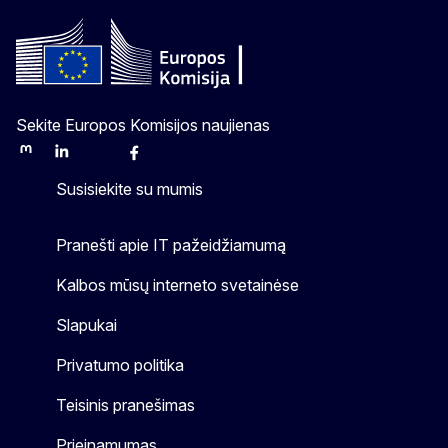
Sekite Europos Komisijos naujienas
Mastodon
LinkedIn
Bluesky
Facebook
Youtube
Other
Susisiekite su mumis
Pranešti apie IT pažeidžiamumą
Kalbos mūsų interneto svetainėse
Slapukai
Privatumo politika
Teisinis pranešimas
Prieinamumas