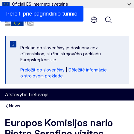
Oficiali ES interneto svetainė
Pereiti prie pagrindinio turinio
Menu
Preklad do slovenčiny je dostupný cez
eTranslation, službu strojového prekladu
Európskej komisie.
Preložiť do slovenčiny
|
Dôležité informácie
o strojovom preklade
Atstovybė Lietuvoje
News
Europos Komisijos nario
Piotro Serafino vizitas