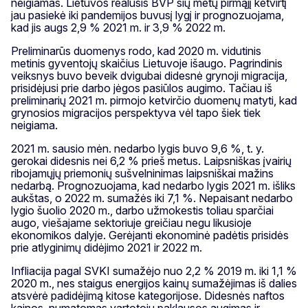
neigiamas. Lietuvos realusis BVP šių metų pirmąjį ketvirtį
jau pasiekė iki pandemijos buvusį lygį ir prognozuojama,
kad jis augs 2,9 % 2021 m. ir 3,9 % 2022 m.
Preliminarūs duomenys rodo, kad 2020 m. vidutinis
metinis gyventojų skaičius Lietuvoje išaugo. Pagrindinis
veiksnys buvo beveik dvigubai didesnė grynoji migracija,
prisidėjusi prie darbo jėgos pasiūlos augimo. Tačiau iš
preliminarių 2021 m. pirmojo ketvirčio duomenų matyti, kad
grynosios migracijos perspektyva vėl tapo šiek tiek
neigiama.
2021 m. sausio mėn. nedarbo lygis buvo 9,6 %, t. y.
gerokai didesnis nei 6,2 % prieš metus. Laipsniškas įvairių
ribojamųjų priemonių sušvelninimas laipsniškai mažins
nedarbą. Prognozuojama, kad nedarbo lygis 2021 m. išliks
aukštas, o 2022 m. sumažės iki 7,1 %. Nepaisant nedarbo
lygio šuolio 2020 m., darbo užmokestis toliau sparčiai
augo, viešajame sektoriuje greičiau negu likusioje
ekonomikos dalyje. Gerėjanti ekonominė padėtis prisidės
prie atlyginimų didėjimo 2021 ir 2022 m.
Infliacija pagal SVKI sumažėjo nuo 2,2 % 2019 m. iki 1,1 %
2020 m., nes staigus energijos kainų sumažėjimas iš dalies
atsvėrė padidėjimą kitose kategorijose. Didesnės naftos
kainos, numatomas vartotojų paklausos augimas ir