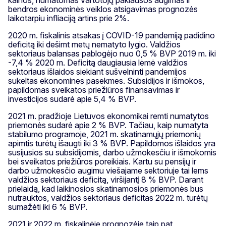
bendros ekonominės veiklos atsigavimas prognozės
laikotarpiu infliaciją artins prie 2%.
2020 m. fiskalinis atsakas į COVID-19 pandemiją padidino
deficitą iki dešimt metų nematyto lygio. Valdžios
sektoriaus balansas pablogėjo nuo 0,5 % BVP 2019 m. iki
-7,4 % 2020 m. Deficitą daugiausia lėmė valdžios
sektoriaus išlaidos siekiant sušvelninti pandemijos
sukeltas ekonomines pasekmes. Subsidijos ir išmokos,
papildomas sveikatos priežiūros finansavimas ir
investicijos sudarė apie 5,4 % BVP.
2021 m. pradžioje Lietuvos ekonomikai remti numatytos
priemonės sudarė apie 2 % BVP. Tačiau, kaip numatyta
stabilumo programoje, 2021 m. skatinamųjų priemonių
apimtis turėtų išaugti iki 3 % BVP. Papildomos išlaidos yra
susijusios su subsidijomis, darbo užmokesčiu ir išmokomis
bei sveikatos priežiūros poreikiais. Kartu su pensijų ir
darbo užmokesčio augimu viešajame sektoriuje tai lems
valdžios sektoriaus deficitą, viršijantį 8 % BVP. Darant
prielaidą, kad laikinosios skatinamosios priemonės bus
nutrauktos, valdžios sektoriaus deficitas 2022 m. turėtų
sumažėti iki 6 % BVP.
2021 ir 2022 m. fiskalinėje prognozėje taip pat