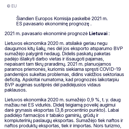
© EU
Šiandien Europos Komisija paskelbė 2021 m.
ES pavasario ekonominę prognozę .
2021 m. pavasario ekonominė prognozė
Lietuvai
:
Lietuvos ekonomika 2020 m. atsilaikė geriau negu
daugumos kitų šalių, nes dėl jos eksporto atsparumo BVP
sumažėjo palyginti nedaug. Didelis paskatų paketas
padėjo išlaikyti darbo vietas ir išsaugoti pajamas,
nepaisant tam tikrų praradimų. 2021 m. planuojamos
paramos priemonės, kuriomis siekiama spręsti COVID-19
pandemijos sukeltas problemas, didins valdžios sektoriaus
deficitą. Apskritai numatoma, kad prognozės laikotarpiu
BVP augimas sustiprės dėl padidėjusios vidaus
paklausos.
Lietuvos ekonomika 2020 m. sumažėjo 0,9 %, t. y. daug
mažiau nei ES vidurkis. Didelį teigiamą poveikį augimui
darė grynasis eksportas (3,8 procentinio punkto). Labai
padidėjo farmacijos ir tabako gaminių, grūdų ir
kompiuterinių paslaugų eksportas. Sumažėjo tiek naftos ir
naftos produktų eksportas, tiek ir importas. Nors turizmo,