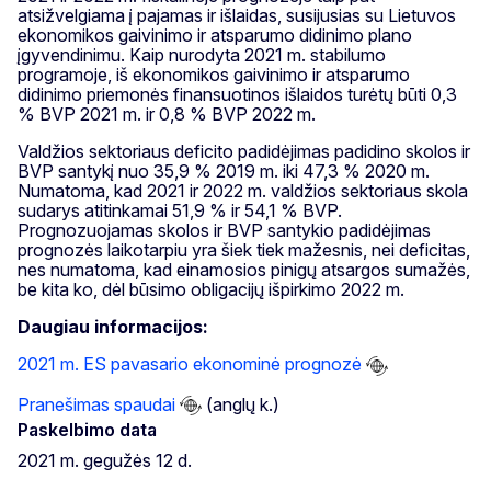
atsižvelgiama į pajamas ir išlaidas, susijusias su Lietuvos
ekonomikos gaivinimo ir atsparumo didinimo plano
įgyvendinimu. Kaip nurodyta 2021 m. stabilumo
programoje, iš ekonomikos gaivinimo ir atsparumo
didinimo priemonės finansuotinos išlaidos turėtų būti 0,3
% BVP 2021 m. ir 0,8 % BVP 2022 m.
Valdžios sektoriaus deficito padidėjimas padidino skolos ir
BVP santykį nuo 35,9 % 2019 m. iki 47,3 % 2020 m.
Numatoma, kad 2021 ir 2022 m. valdžios sektoriaus skola
sudarys atitinkamai 51,9 % ir 54,1 % BVP.
Prognozuojamas skolos ir BVP santykio padidėjimas
prognozės laikotarpiu yra šiek tiek mažesnis, nei deficitas,
nes numatoma, kad einamosios pinigų atsargos sumažės,
be kita ko, dėl būsimo obligacijų išpirkimo 2022 m.
Daugiau informacijos:
2021 m. ES pavasario ekonominė prognozė
Pranešimas spaudai
(anglų k.)
Paskelbimo data
2021 m. gegužės 12 d.