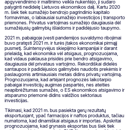
apgyvendinimo ir maitinimo veikla nukentėjo, ji sudaro
palyginti nedidelę Lietuvos ekonomikos dalį. Kartu 2020
m. šiek tiek sumažėjo bendrojo pagrindinio kapitalo
formavimas, o labiausiai sumažėjo investicijos į transporto
priemones. Privatus vartojimas sumažėjo daugiausia dėl
sumažėjusių galimybių išlaidoms ir padidėjusio taupymo.
2021 m. pabaigoje įvesti pandemijos suvaldymo ribojimai
buvo pratęsti 2021 m. ir turės įtakos ekonomikai pirmąjį
pusmetį. Suintensyvėjus skiepijimo kampanijai ir darant
prielaidą, kad ekonomika vėl atsigaus, prognozuojama,
kad vidaus paklausa prisidės prie bendro atsigavimo,
daugiausia dėl privataus vartojimo. Rekordiškai didelės
santaupos ir padidėjusios galimybės naudotis prekėmis ir
paslaugomis artimiausiais metais didins privatų vartojimą.
Prognozuojama, kad artėjant prognozės laikotarpio
pabaigai investicijų augimas paspartės, nes ateities
neapibrėžtumas sumažės, o ES ekonomikos atsigavimo ir
atsparumo priemonė didins valdžios sektoriaus
investicijas.
Tikimasi, kad 2021 m. bus pasiekta gerų rezultatų
eksportuojant, ypač farmacijos ir naftos produktus, tačiau
numatoma, kad dinamiškai atsigaus ir importas. Apskritai
prognozuojama, kad grynasis eksportas bus šiek tiek