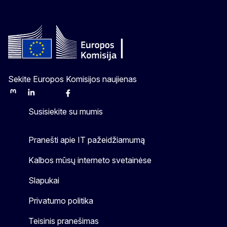
Sekite Europos Komisijos naujienas
Mastodon
LinkedIn
Bluesky
Facebook
Youtube
Other
Susisiekite su mumis
Pranešti apie IT pažeidžiamumą
Kalbos mūsų interneto svetainėse
Slapukai
Privatumo politika
Teisinis pranešimas