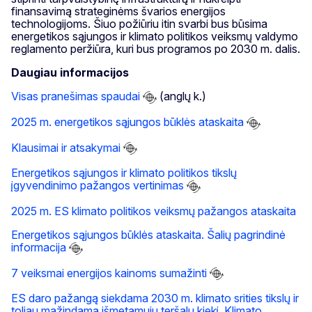
finansavimą strateginėms švarios energijos
technologijoms. Šiuo požiūriu itin svarbi bus būsima
energetikos sąjungos ir klimato politikos veiksmų valdymo
reglamento peržiūra, kuri bus programos po 2030 m. dalis.
Daugiau informacijos
Visas pranešimas spaudai
(anglų k.)
2025 m. energetikos sąjungos būklės ataskaita
Klausimai ir atsakymai
Energetikos sąjungos ir klimato politikos tikslų
įgyvendinimo pažangos vertinimas
2025 m. ES klimato politikos veiksmų pažangos ataskaita
Energetikos sąjungos būklės ataskaita. Šalių pagrindinė
informacija
7 veiksmai energijos kainoms sumažinti
ES daro pažangą siekdama 2030 m. klimato srities tikslų ir
toliau mažindama išmetamųjų teršalų kiekį. Klimato