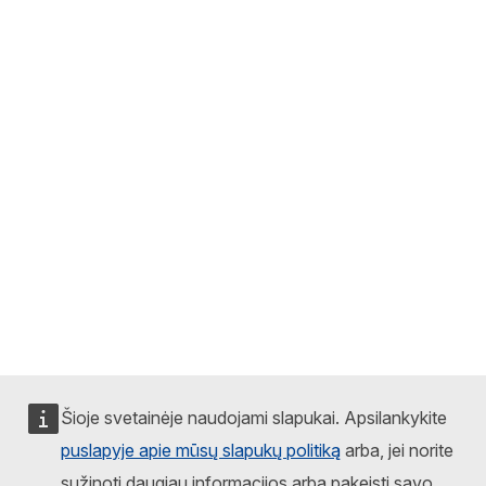
Šioje svetainėje naudojami slapukai. Apsilankykite
puslapyje apie mūsų slapukų politiką
arba, jei norite
sužinoti daugiau informacijos arba pakeisti savo