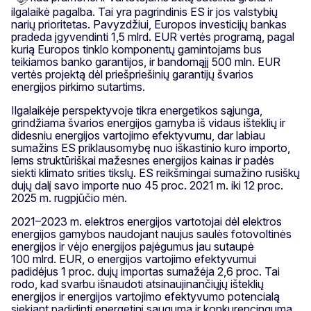
ilgalaikė pagalba. Tai yra pagrindinis ES ir jos valstybių
narių prioritetas. Pavyzdžiui, Europos investicijų bankas
pradeda įgyvendinti 1,5 mlrd. EUR vertės programą, pagal
kurią Europos tinklo komponentų gamintojams bus
teikiamos banko garantijos, ir bandomąjį 500 mln. EUR
vertės projektą dėl priešpriešinių garantijų švarios
energijos pirkimo sutartims.
Ilgalaikėje perspektyvoje tikra energetikos sąjunga,
grindžiama švarios energijos gamyba iš vidaus išteklių ir
didesniu energijos vartojimo efektyvumu, dar labiau
sumažins ES priklausomybę nuo iškastinio kuro importo,
lems struktūriškai mažesnes energijos kainas ir padės
siekti klimato srities tikslų. ES reikšmingai sumažino rusiškų
dujų dalį savo importe nuo 45 proc. 2021 m. iki 12 proc.
2025 m. rugpjūčio mėn.
2021–2023 m. elektros energijos vartotojai dėl elektros
energijos gamybos naudojant naujus saulės fotovoltinės
energijos ir vėjo energijos pajėgumus jau sutaupė
100 mlrd. EUR, o energijos vartojimo efektyvumui
padidėjus 1 proc. dujų importas sumažėja 2,6 proc. Tai
rodo, kad svarbu išnaudoti atsinaujinančiųjų išteklių
energijos ir energijos vartojimo efektyvumo potencialą
siekiant padidinti energetinį saugumą ir konkurencingumą.