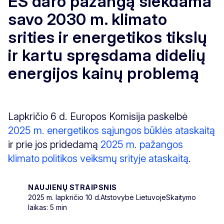
ES daro pažangą siekdama
savo 2030 m. klimato
srities ir energetikos tikslų
ir kartu spręsdama didelių
energijos kainų problemą
Lapkričio 6 d. Europos Komisija paskelbė
2025 m. energetikos sąjungos būklės ataskaitą
ir prie jos pridedamą
2025 m. pažangos
klimato politikos veiksmų srityje ataskaitą
.
NAUJIENŲ STRAIPSNIS
2025 m. lapkričio 10 d.
Atstovybė Lietuvoje
Skaitymo
laikas: 5 min