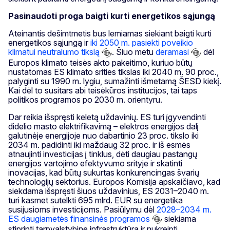
Pasinaudoti proga baigti kurti energetikos sąjungą
Ateinantis dešimtmetis bus lemiamas siekiant baigti kurti
energetikos sąjungą ir
iki 2050 m. pasiekti poveikio
klimatui neutralumo tikslą
. Šiuo metu
deramasi
dėl
Europos klimato teisės akto pakeitimo, kuriuo būtų
nustatomas ES klimato srities tikslas iki 2040 m. 90 proc.,
palyginti su 1990 m. lygiu, sumažinti išmetamą ŠESD kiekį.
Kai dėl to susitars abi teisėkūros institucijos, tai taps
politikos programos po 2030 m. orientyru.
Dar reikia išspręsti keletą uždavinių. ES turi įgyvendinti
didelio masto elektrifikavimą – elektros energijos dalį
galutinėje energijoje nuo dabartinio 23 proc. tikslo iki
2034 m. padidinti iki maždaug 32 proc. ir iš esmės
atnaujinti investicijas į tinklus, dėti daugiau pastangų
energijos vartojimo efektyvumo srityje ir skatinti
inovacijas, kad būtų sukurtas konkurencingas švarių
technologijų sektorius. Europos Komisija apskaičiavo, kad
siekdama išspręsti šiuos uždavinius, ES 2031–2040 m.
turi kasmet sutelkti 695 mlrd. EUR su energetika
susijusioms investicijoms. Pasiūlymu dėl
2028–2034 m.
ES daugiametės finansinės programos
siekiama
stiprinti tarpvalstybinę infrastruktūrą ir nukreipti