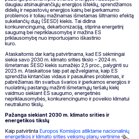
daugiau atsinaujinančiųjų energijos išteklių, sprendžiamos
didelių ir nepastovių energijos kainų bei įperkamumo
problemos ir toliau mažinamas išmetamas šiltnamio efektą
sukeliančių dujų (ŠESD) kiekis. Tai didina
konkurencingumą, dekarbonizaciją, stiprina energetinį
saugumą bei nepriklausomybę ir mažina ES
priklausomybę nuo importuojamo iškastinio
kuro
Ataskaitomis dar kartą patvirtinama, kad ES sėkmingai
siekia savo 2030 m. klimato srities tikslo – 2024 m.
išmetamas ŠESD kiekis sumažėjo 2,5 proc., palyginti su
2023 m. Ataskaitose taip pat apžvelgiama, kaip ES
sprendžia kintančias vidaus ir pasaulines problemas, ir
pabrėžiamas itin svarbus švarios ir įperkamos energijos ir
nuolatinių pastangų mažinti išmetamųjų teršalų kiekį
vaidmuo siekiant ES saugumo, energetinės
nepriklausomybės, konkurencingumo ir poveikio klimatui
neutralumo tikslų.
Pažanga siekiant 2030 m. klimato srities ir
energetikos tikslų
Kaip patvirtinta
Europos Komisijos atliktame nacionalinių
energetikos ir klimato srities veiksmų planų vertinime
,