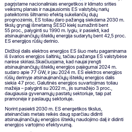
pagrįstame nacionaliniais energetikos ir klimato srities
veiksmų planais ir naujausiomis ES valstybių narių
pateiktomis šiltnamio efektą sukeliančių dujų
prognozėmis, ES toliau daro pažangą siekdama 2030 m.
tikslų grynąjį išmetamą ŠESD kiekį sumažinti bent
55 proc., palyginti su 1990 m. lygiu, ir pasiekti, kad
atsinaujinančiųjų išteklių energija sudarytų bent 42,5 proc.
ES energijos rūšių derinio.
Didžioji dalis elektros energijos ES šiuo metu pagaminama
iš švarios energijos šaltinių, tačiau pažanga ES valstybėse
narėse skiriasi.Skaičiuojama, kad naujai įrengti
atsinaujinančiųjų išteklių energijos pajėgumai 2024 m.
sudaro apie 77 GW, ir jau 2024 m. ES elektros energijos
rūšių derinyje atsinaujinančiųjų išteklių energijos dalis
siekia 47 proc. Galutinės energijos suvartojimas toliau
mažėja – palyginti su 2022 m., jis sumažėjo 3 proc.,
daugiausia gyvenamųjų pastatų sektoriuje, taip pat
pramonėje ir paslaugų sektoriuje.
Norint pasiekti 2030 m. ES energetikos tikslus,
ateinančiais metais reikės daug sparčiau didinti
atsinaujinančiųjų energijos išteklių naudojimo dalį ir didinti
energijos vartojimo efektyvumą.