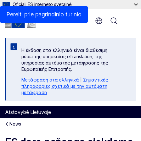
Oficiali ES interneto svetainė
Pereiti prie pagrindinio turinio
Menu
Η έκδοση στα ελληνικά είναι διαθέσιμη
μέσω της υπηρεσίας eTranslation, της
υπηρεσίας αυτόματης μετάφρασης της
Ευρωπαϊκής Επιτροπής.
Μετάφραση στα ελληνικά
|
Σημαντικές
πληροφορίες σχετικά με την αυτόματη
μετάφραση
Atstovybė Lietuvoje
News