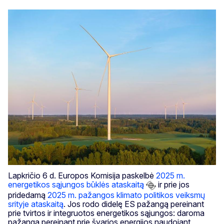
Lapkričio 6 d. Europos Komisija paskelbė
2025 m.
energetikos sąjungos būklės ataskaitą
ir prie jos
pridedamą
2025 m. pažangos klimato politikos veiksmų
srityje ataskaitą
. Jos rodo didelę ES pažangą pereinant
prie tvirtos ir integruotos energetikos sąjungos: daroma
pažanga pereinant prie švarios energijos naudojant