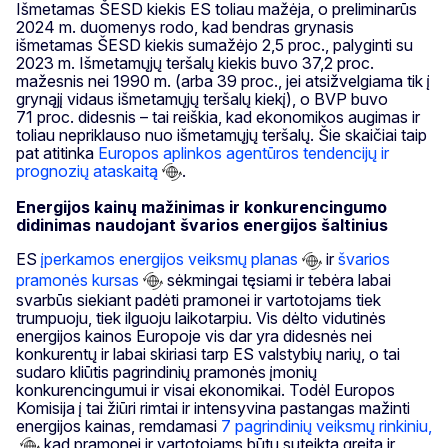
Išmetamas ŠESD kiekis ES toliau mažėja, o preliminarūs
2024 m. duomenys rodo, kad bendras grynasis
išmetamas ŠESD kiekis sumažėjo 2,5 proc., palyginti su
2023 m. Išmetamųjų teršalų kiekis buvo 37,2 proc.
mažesnis nei 1990 m. (arba 39 proc., jei atsižvelgiama tik į
grynąjį vidaus išmetamųjų teršalų kiekį), o BVP buvo
71 proc. didesnis – tai reiškia, kad ekonomikos augimas ir
toliau nepriklauso nuo išmetamųjų teršalų. Šie skaičiai taip
pat atitinka
Europos aplinkos agentūros tendencijų ir
prognozių ataskaitą
.
Energijos kainų mažinimas ir konkurencingumo
didinimas naudojant švarios energijos šaltinius
ES
įperkamos energijos veiksmų planas
ir
švarios
pramonės kursas
sėkmingai tęsiami ir tebėra labai
svarbūs siekiant padėti pramonei ir vartotojams tiek
trumpuoju, tiek ilguoju laikotarpiu. Vis dėlto vidutinės
energijos kainos Europoje vis dar yra didesnės nei
konkurentų ir labai skiriasi tarp ES valstybių narių, o tai
sudaro kliūtis pagrindinių pramonės įmonių
konkurencingumui ir visai ekonomikai. Todėl Europos
Komisija į tai žiūri rimtai ir intensyvina pastangas mažinti
energijos kainas, remdamasi
7 pagrindinių veiksmų rinkiniu,
kad pramonei ir vartotojams būtų suteikta greita ir