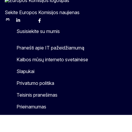
Sekite Europos Komisijos naujienas
Mastodon
LinkedIn
Bluesky
Facebook
Youtube
Other
Susisiekite su mumis
Pranešti apie IT pažeidžiamumą
Kalbos mūsų interneto svetainėse
Slapukai
Privatumo politika
Teisinis pranešimas
Prieinamumas