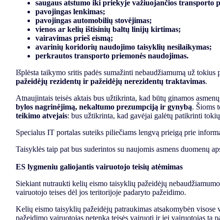
saugaus atstumo iki priekyje važiuojančios transporto 
pavojingas lenkimas;
pavojingas automobilių stovėjimas;
vienos ar kelių ištisinių baltų linijų kirtimas;
vairavimas prieš eismą;
avarinių koridorių naudojimo taisyklių nesilaikymas;
perkrautos transporto priemonės naudojimas.
Išplėsta taikymo sritis padės sumažinti nebaudžiamumą už tokius 
pažeidėjų rezidentų ir pažeidėjų nerezidentų traktavimas
.
Atnaujintais teisės aktais bus užtikrinta, kad būtų ginamos asmenų
bylos nagrinėjimą, nekaltumo prezumpciją ir gynybą
. Šioms 
teikimo atvejais
: bus užtikrinta, kad gavėjai galėtų patikrinti tok
Specialus IT portalas suteiks piliečiams lengvą prieigą prie inform
Taisyklės taip pat bus suderintos su naujomis asmens duomenų ap
ES lygmeniu galiojantis vairuotojo teisių atėmimas
Siekiant nutraukti kelių eismo taisyklių pažeidėjų nebaudžiamumo
vairuotojo teises dėl jos teritorijoje padaryto pažeidimo.
Kelių eismo taisyklių pažeidėjų patraukimas atsakomybėn visose va
pažeidimo vairuotojas netenka teisės vairuoti ir jei vairuotojas tą