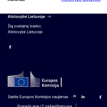
Atstovybė Lietuvoje
Šią svetainę tvarko:
Atstovybė Lietuvoje
Facebook
Instagram
YouTube
Sekite Europos Komisijos naujienas
Mastodon
LinkedIn
Bluesky
Face
Pranešti apie IT pažeidžiamumą