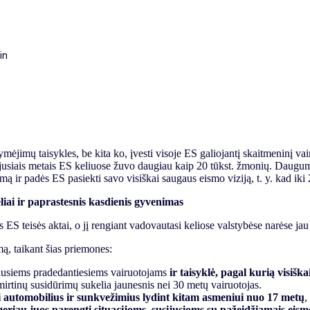
in
jimų taisykles, be kita ko, įvesti visoje ES galiojantį skaitmeninį vai
aėjusiais metais ES keliuose žuvo daugiau kaip 20 tūkst. žmonių. Daugum
mą ir padės ES pasiekti savo visiškai saugaus eismo viziją, t. y. kad i
iai ir paprastesnis kasdienis gyvenimas
ES teisės aktai, o jį rengiant vadovautasi keliose valstybėse narėse jau
mą, taikant šias priemones:
iusiems pradedantiesiems vairuotojams
ir taisyklė, pagal kurią visiš
 mirtinų susidūrimų sukelia jaunesnis nei 30 metų vairuotojas.
ti automobilius ir sunkvežimius lydint kitam asmeniui nuo 17 metų
,
geriau juos parengti situacijoms, susijusioms su pažeidžiamais eism