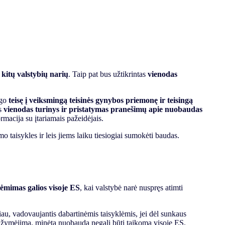
 kitų valstybių narių
. Taip pat bus užtikrintas
vienodas
ugo
teisę į veiksmingą teisinės gynybos priemonę ir teisingą
as
vienodas turinys ir pristatymas pranešimų apie nuobaudas
rmacija su įtariamais pažeidėjais.
o taisykles ir leis jiems laiku tiesiogiai sumokėti baudas.
tėmimas galios visoje ES
, kai valstybė narė nuspręs atimti
au, vadovaujantis dabartinėmis taisyklėmis, jei dėl sunkaus
o pažymėjimą, minėta nuobauda negali būti taikoma visoje ES.