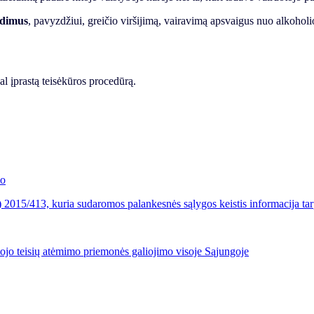
idimus
, pavyzdžiui, greičio viršijimą, vairavimą apsvaigus nuo alkoholi
 įprastą teisėkūros procedūrą.
mo
) 2015/413, kuria sudaromos palankesnės sąlygos keistis informacija tar
otojo teisių atėmimo priemonės galiojimo visoje Sąjungoje