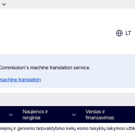
LT
n Commission's machine translation service.
machine translation
Naujienos ir
Verslas ir
renginiai
finansavimas
mėjimų ir geresnio tarpvalstybinio kelių eismo taisyklių laikymosi užti