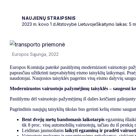
NAUJIENŲ STRAIPSNIS
2023 m. kovo 1 d.
Atstovybė Lietuvoje
Skaitymo laikas: 5 m
Europos Sąjunga, 2022
Europos Komisija pateikė pasiūlymų modernizuoti vairuotojo pažymė
paprasčiau užtikrinti tarpvalstybinį eismo taisyklių laikymąsi. Pr
naudotojai. Naujosios taisyklės pagerins visų eismo dalyvių saugu
Modernizuotos vairuotojo pažymėjimų taisyklės – saugesni kel
Pasiūlymu dėl vairuotojo pažymėjimų iš dalies keičiami galiojantys 
Pagrindinis naujųjų taisyklių tikslas bus gerinti kelių eismo saugu
Bent dvejų metų bandomasis laikotarpis
egzaminą išlaik
tik 8 proc. visų automobilių vairuotojų, tačiau du iš penkių
Leidimas jaunuoliams
laikyti egzaminą ir pradėti vairuo
Vairuotojų mokymo ir egzaminavimo pritaikymas, siekiant