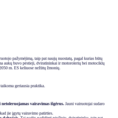
ruotojo pažymėjimą, taip pat naujų nuostatų, pagal kurias būtų
a aukų buvo pėstieji, dviratininkai ir motorolerių bei motociklų
ki 2050 m. ES keliuose nežūtų žmonių.
 taikoma geriausia praktika.
kai netoleruojamas vairavimas išgėrus.
Jauni vairuotojai sudaro
 kad jie įgytų vairavimo patirties.
o dalyviais
. Tai padės padidinti pėsčiųjų, dviratininkų, taip pat