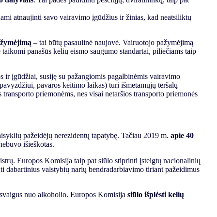
ami atnaujinti savo vairavimo įgūdžius ir žinias, kad neatsiliktų
pažymėjimą
– tai būtų pasaulinė naujovė. Vairuotojo pažymėjimą
se taikomi panašūs kelių eismo saugumo standartai, piliečiams taip
s ir įgūdžiai, susiję su pažangiomis pagalbinėmis vairavimo
pavyzdžiui, pavaros keitimo laikas) turi išmetamųjų teršalų
s transporto priemonėms, nes visai netaršios transporto priemonės
taisyklių pažeidėjų nerezidentų tapatybę. Tačiau 2019 m.
apie 40
nebuvo išieškotas.
trų. Europos Komisija taip pat siūlo stiprinti įsteigtų nacionalinių
nti dabartinius valstybių narių bendradarbiavimo tiriant pažeidimus
 apsvaigus nuo alkoholio. Europos Komisija
siūlo išplėsti kelių