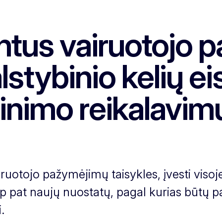
intus vairuotojo 
stybinio kelių ei
rinimo reikalavim
uotojo pažymėjimų taisykles, įvesti visoje
p pat naujų nuostatų, pagal kurias būtų pa
i.