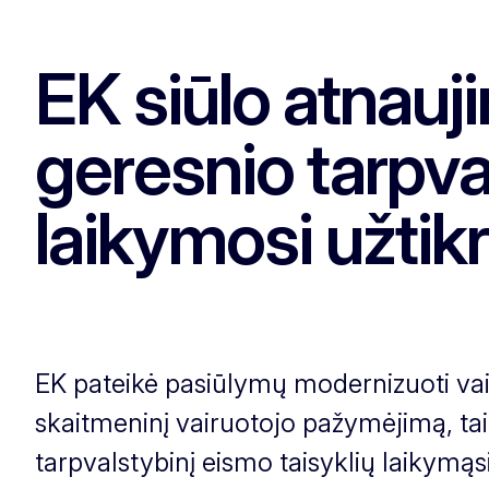
EK siūlo atnauj
geresnio tarpval
laikymosi užtik
EK pateikė pasiūlymų modernizuoti vair
skaitmeninį vairuotojo pažymėjimą, tai
tarpvalstybinį eismo taisyklių laikymąs