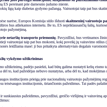
umą ES pereinant prie darnesnio judumo mieste.
į tokių ligų kaip diabetas gydymo pažangą. Vairuotojai taip pat bus skatin
bėse narėse, Europos Komisija siūlo išduoti
skaitmeninį vairuotojo 
cedūros bus atliekamos internetu. Be to, ES nepriklausančių šalių, kurio
uotojo pažymėjimą.
prie netaršių transporto priemonių
. Pavyzdžiui, bus vertinamos žinio
eji vairuotojai taip pat bus mokomi, kokį poveikį jų vairavimo stilius (
monės leidžiama masė: ji bus pritaikyta alternatyviais degalais varomom
yklių vykdymo užtikrinimas
o užtikrinimą, padėjo pasiekti, kad būtų galima nustatyti kelių eismo 
a dėl to, kad pažeidėjas nebuvo nustatytas, arba dėl to, kad mokėjimas 
augos institucijoms prieigą prie nacionalinių vairuotojo pažymėjimų regis
su teisėsaugos institucijomis, tiriančiomis pažeidimus. Tai padės pašali
s ir sunkiausius pažeidimus, pavyzdžiui, greičio viršijimą ir vairavimą
eidimus: