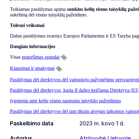
Teikiamas pasiūlymas apima
sunkius kelių eismo taisyklių paže
sukėlimą dėl eismo taisyklių pažeidimo.
Tolesni veiksmai
Dabar pasiūlymus svarstys Europos Parlamentas ir ES Taryba pagal
Daugiau informacijos
Visas
pranešimas spaudai
Klausimai ir atsakymai
Pasiūlymas dėl direktyvos dėl vairuotojo pažymėjimų persvarsty
Pasiūlymas dėl direktyvos, kuria iš dalies keičiama Direktyva (ES
lygmeniu apie kelių eismo saugumo taisyklių pažeidimus
Pasiūlymas dėl direktyvos dėl tam tikrais atvejais taikomos vairu
Paskelbimo data
2023 m. kovo 1 d.
Autorius
Atstovybė Lietuvoje