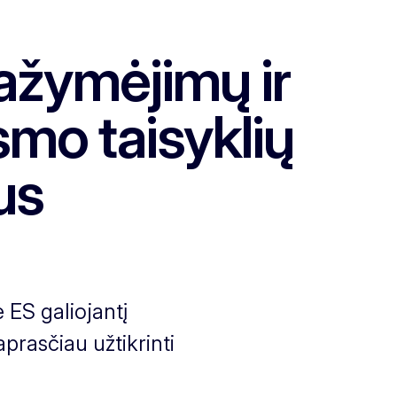
pažymėjimų ir
smo taisyklių
us
 ES galiojantį
prasčiau užtikrinti