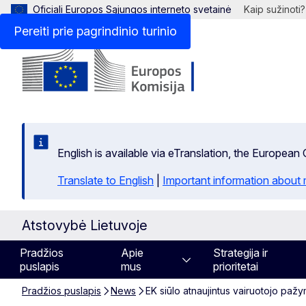
Oficiali Europos Sąjungos interneto svetainė
Kaip sužinoti?
Pereiti prie pagrindinio turinio
English is available via eTranslation, the Europea
Translate to English
|
Important information about 
Atstovybė Lietuvoje
Pradžios
Apie
Strategija ir
puslapis
mus
prioritetai
Pradžios puslapis
News
EK siūlo atnaujintus vairuotojo pažy