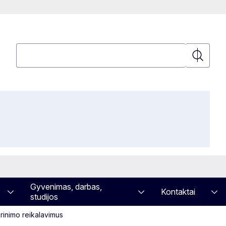
Paieška
Paieška
Gyvenimas, darbas,
Kontaktai
studijos
krinimo reikalavimus