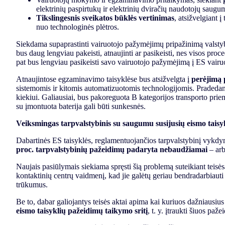
elektrinių paspirtukų ir elektrinių dviračių naudotojų saug
Tikslingesnis sveikatos būklės vertinimas
, atsižvelgiant 
nuo technologinės plėtros.
Siekdama supaprastinti vairuotojo pažymėjimų pripažinimą valsty
bus daug lengviau pakeisti, atnaujinti ar pasikeisti, nes visos pro
pat bus lengviau pasikeisti savo vairuotojo pažymėjimą į ES vair
Atnaujintose egzaminavimo taisyklėse bus atsižvelgta į
perėjimą 
sistemomis ir kitomis automatizuotomis technologijomis. Pradedanti
kiekiui. Galiausiai, bus pakoreguota B kategorijos transporto prie
su įmontuota baterija gali būti sunkesnės.
Veiksmingas tarpvalstybinis su saugumu susijusių eismo tais
Dabartinės ES taisyklės, reglamentuojančios tarpvalstybinį vykdym
proc. tarpvalstybinių pažeidimų padaryta nebaudžiamai
– arb
Naujais pasiūlymais siekiama spręsti šią problemą suteikiant teisės
kontaktinių centrų vaidmenį, kad jie galėtų geriau bendradarbiauti 
trūkumus.
Be to, dabar galiojantys teisės aktai apima kai kuriuos dažniausiu
eismo taisyklių pažeidimų taikymo sritį
, t. y. įtraukti šiuos paž