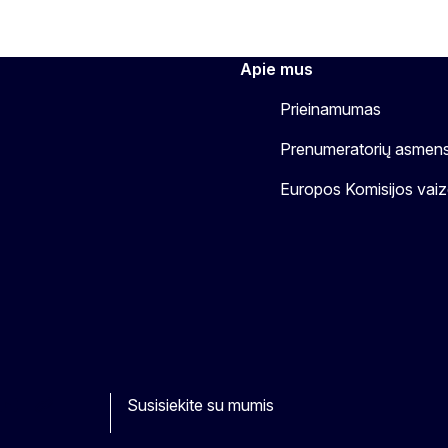
Apie mus
Prieinamumas
Prenumeratorių asmen
Europos Komisijos vaizd
Susisiekite su mumis
book
Youtube
Other