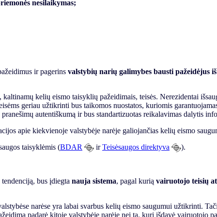
priemonės nesilaikymas;
pažeidimus ir pagerins
valstybių narių galimybes bausti pažeidėjus iš
, kaltinamų kelių eismo taisyklių pažeidimais, teisės. Nerezidentai išsa
teisėms geriau užtikrinti bus taikomos nuostatos, kuriomis garantuojam
ių pranešimų autentiškumą ir bus standartizuotas reikalavimas dalytis info
acijos apie kiekvienoje valstybėje narėje galiojančias kelių eismo saugum
saugos taisyklėmis (
BDAR
ir
Teisėsaugos direktyva
).
 tendenciją, bus įdiegta
nauja sistema
, pagal kurią
vairuotojo teisių a
lstybėse narėse yra labai svarbus kelių eismo saugumui užtikrinti. Tači
 pažeidimą padarė kitoje valstybėje narėje nei ta, kuri išdavė vairuotoj