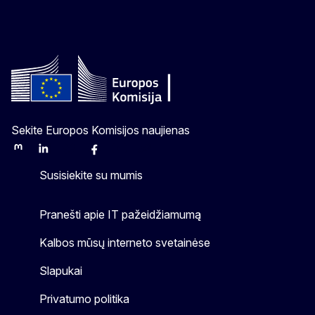
Sekite Europos Komisijos naujienas
Mastodon
LinkedIn
Bluesky
Facebook
Youtube
Other
Susisiekite su mumis
Pranešti apie IT pažeidžiamumą
Kalbos mūsų interneto svetainėse
Slapukai
Privatumo politika