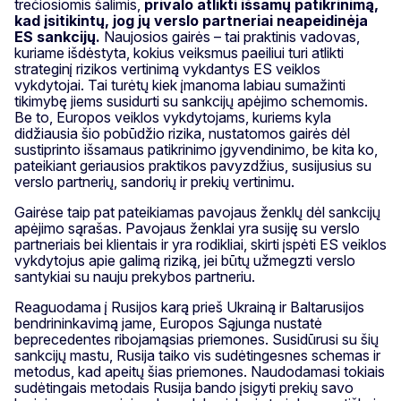
trečiosiomis šalimis,
privalo atlikti išsamų patikrinimą,
kad įsitikintų, jog jų verslo partneriai neapeidinėja
ES sankcijų.
Naujosios gairės – tai praktinis vadovas,
kuriame išdėstyta, kokius veiksmus paeiliui turi atlikti
strateginį rizikos vertinimą vykdantys ES veiklos
vykdytojai. Tai turėtų kiek įmanoma labiau sumažinti
tikimybę jiems susidurti su sankcijų apėjimo schemomis.
Be to, Europos veiklos vykdytojams, kuriems kyla
didžiausia šio pobūdžio rizika, nustatomos gairės dėl
sustiprinto išsamaus patikrinimo įgyvendinimo, be kita ko,
pateikiant geriausios praktikos pavyzdžius, susijusius su
verslo partnerių, sandorių ir prekių vertinimu.
Gairėse taip pat pateikiamas pavojaus ženklų dėl sankcijų
apėjimo sąrašas. Pavojaus ženklai yra susiję su verslo
partneriais bei klientais ir yra rodikliai, skirti įspėti ES veiklos
vykdytojus apie galimą riziką, jei būtų užmegzti verslo
santykiai su nauju prekybos partneriu.
Reaguodama į Rusijos karą prieš Ukrainą ir Baltarusijos
bendrininkavimą jame, Europos Sąjunga nustatė
beprecedentes ribojamąsias priemones. Susidūrusi su šių
sankcijų mastu, Rusija taiko vis sudėtingesnes schemas ir
metodus, kad apeitų šias priemones. Naudodamasi tokiais
sudėtingais metodais Rusija bando įsigyti prekių savo