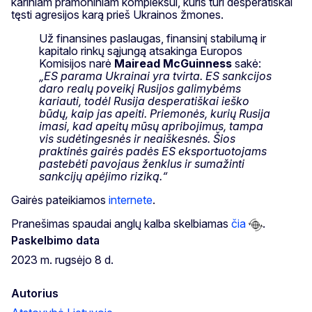
kariniam pramoniniam kompleksui, kuris turi desperatiškai
tęsti agresijos karą prieš Ukrainos žmones.
Už finansines paslaugas, finansinį stabilumą ir
kapitalo rinkų sąjungą atsakinga Europos
Komisijos narė
Mairead McGuinness
sakė:
„ES parama Ukrainai yra tvirta. ES sankcijos
daro realų poveikį Rusijos galimybėms
kariauti, todėl Rusija desperatiškai ieško
būdų, kaip jas apeiti. Priemonės, kurių Rusija
imasi, kad apeitų mūsų apribojimus, tampa
vis sudėtingesnės ir neaiškesnės. Šios
praktinės gairės padės ES eksportuotojams
pastebėti pavojaus ženklus ir sumažinti
sankcijų apėjimo riziką.“
Gairės pateikiamos
internete
.
Pranešimas spaudai anglų kalba skelbiamas
čia
.
Paskelbimo data
2023 m. rugsėjo 8 d.
Autorius