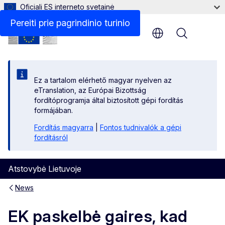
Oficiali ES interneto svetainė
Pereiti prie pagrindinio turinio
Menu
Ez a tartalom elérhető magyar nyelven az
eTranslation, az Európai Bizottság
fordítóprogramja által biztosított gépi fordítás
formájában.
Fordítás magyarra
|
Fontos tudnivalók a gépi
fordításról
Atstovybė Lietuvoje
News
EK paskelbė gaires, kad