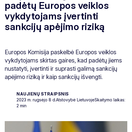
padėtų Europos veiklos
vykdytojams įvertinti
sankcijų apėjimo riziką
Europos Komisija paskelbė Europos veiklos
vykdytojams skirtas gaires, kad padėtų jiems
nustatyti, įvertinti ir suprasti galimą sankcijų
apėjimo riziką ir kaip sankcijų išvengti.
NAUJIENŲ STRAIPSNIS
2023 m. rugsėjo 8 d.
Atstovybė Lietuvoje
Skaitymo laikas:
2 min