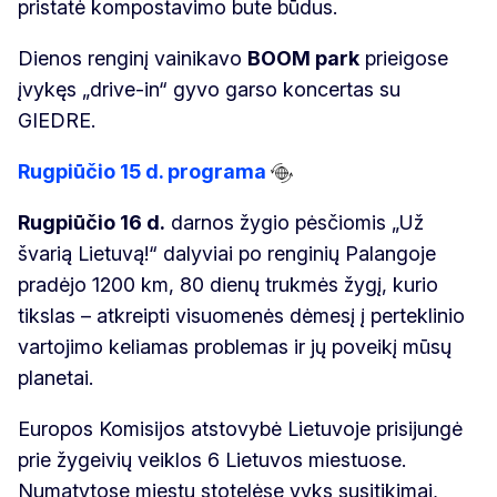
pristatė kompostavimo bute būdus.
Dienos renginį vainikavo
BOOM park
prieigose
įvykęs „drive-in“ gyvo garso koncertas su
GIEDRE.
Rugpiūčio 15 d. programa
Rugpiūčio 16 d.
darnos žygio pėsčiomis „Už
švarią Lietuvą!“ dalyviai po renginių Palangoje
pradėjo 1200 km, 80 dienų trukmės žygį, kurio
tikslas – atkreipti visuomenės dėmesį į perteklinio
vartojimo keliamas problemas ir jų poveikį mūsų
planetai.
Europos Komisijos atstovybė Lietuvoje prisijungė
prie žygeivių veiklos 6 Lietuvos miestuose.
Numatytose miestų stotelėse vyks susitikimai,