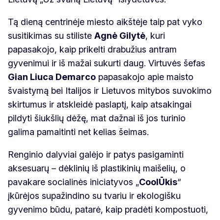
Tą dieną centrinėje miesto aikštėje taip pat vyko
susitikimas su stiliste
Agnė Gilytė
, kuri
papasakojo, kaip prikelti drabužius antram
gyvenimui ir iš mažai sukurti daug. Virtuvės šefas
Gian Liuca Demarco
papasakojo apie maisto
švaistymą bei Italijos ir Lietuvos mitybos suvokimo
skirtumus ir atskleidė paslaptį, kaip atsakingai
pildyti šiukšlių dėžę, mat dažnai iš jos turinio
galima pamaitinti net kelias šeimas.
Renginio dalyviai galėjo ir patys pasigaminti
aksesuarų – dėklinių iš plastikinių maišelių, o
pavakare socialinės iniciatyvos „
CoolŪkis
“
įkūrėjos supažindino su tvariu ir ekologišku
gyvenimo būdu, patarė, kaip pradėti kompostuoti,