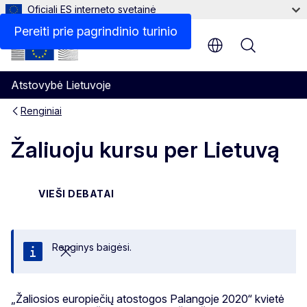
Oficiali ES interneto svetainė
Pereiti prie pagrindinio turinio
Menu
Atstovybė Lietuvoje
Renginiai
Žaliuoju kursu per Lietuvą
VIEŠI DEBATAI
Renginys baigėsi.
Uždaryti
„Žaliosios europiečių atostogos Palangoje 2020“ kvietė