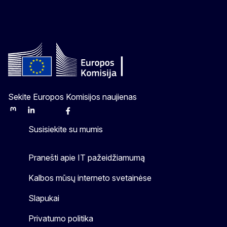
Sekite Europos Komisijos naujienas
Mastodon
LinkedIn
Bluesky
Facebook
Youtube
Other
Susisiekite su mumis
Pranešti apie IT pažeidžiamumą
Kalbos mūsų interneto svetainėse
Slapukai
Privatumo politika