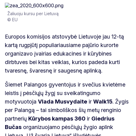
Žaliuoju kursu per Lietuvą
© EU
Europos komisijos atstovybė Lietuvoje jau 12-tą
kartą rugpjūtį populiariausiame pajūrio kurorte
organizavo įvairias edukacines ir kūrybines
dirbtuves bei kitas veiklas, kurios padeda kurti
tvaresnę, švaresnę ir saugesnę aplinką.
Šiemet Palangos gyventojus ir svečius kvietėme
leistis į pėsčiųjų žygį su sveikatingumo
motyvuotoja
Vlada Musvydaite
ir
Walk15
. Žygis
per Palangą – tai simboliškos šių metų renginio
partnerių
Kūrybos kampas 360
ir
Giedrius
Bučas
organizuojamo pėsčiųjų žygio aplink
Lietuvą „Už švarią Lietuvą“ išlydėtuvės.