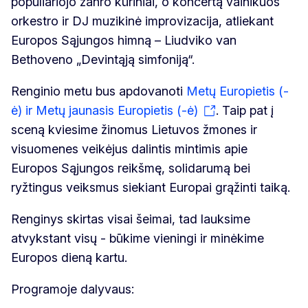
populiariojo žanro kūriniai, o koncertą vainikuos
orkestro ir DJ muzikinė improvizacija, atliekant
Europos Sąjungos himną – Liudviko van
Bethoveno „Devintąją simfoniją“.
Renginio metu bus apdovanoti
Metų Europietis (-
ė) ir Metų jaunasis Europietis (-ė)
. Taip pat į
sceną kviesime žinomus Lietuvos žmones ir
visuomenes veikėjus dalintis mintimis apie
Europos Sąjungos reikšmę, solidarumą bei
ryžtingus veiksmus siekiant Europai grąžinti taiką.
Renginys skirtas visai šeimai, tad lauksime
atvykstant visų - būkime vieningi ir minėkime
Europos dieną kartu.
Programoje dalyvaus: