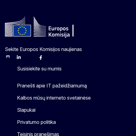
Sekite Europos Komisijos naujienas
Mastodon
LinkedIn
Bluesky
Facebook
Youtube
Other
Susisiekite su mumis
Pranešti apie IT pažeidžiamumą
Kalbos mūsų interneto svetainėse
Slapukai
Privatumo politika
Teisinis pranešimas