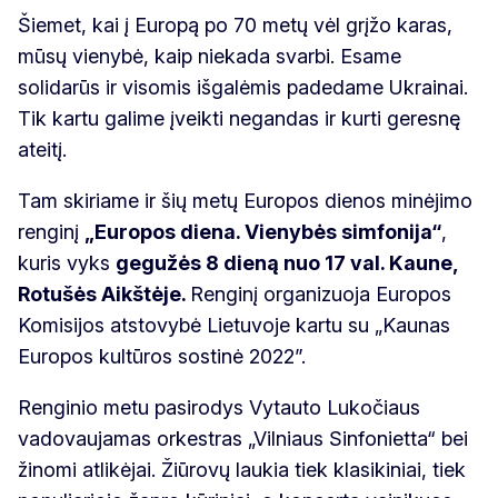
Šiemet, kai į Europą po 70 metų vėl grįžo karas,
mūsų vienybė, kaip niekada svarbi. Esame
solidarūs ir visomis išgalėmis padedame Ukrainai.
Tik kartu galime įveikti negandas ir kurti geresnę
ateitį.
Tam skiriame ir šių metų Europos dienos minėjimo
renginį
„Europos diena. Vienybės simfonija“
,
kuris vyks
gegužės 8 dieną nuo 17 val. Kaune,
Rotušės Aikštėje.
Renginį organizuoja Europos
Komisijos atstovybė Lietuvoje kartu su „Kaunas
Europos kultūros sostinė 2022”.
Renginio metu pasirodys Vytauto Lukočiaus
vadovaujamas orkestras „Vilniaus Sinfonietta“ bei
žinomi atlikėjai. Žiūrovų laukia tiek klasikiniai, tiek